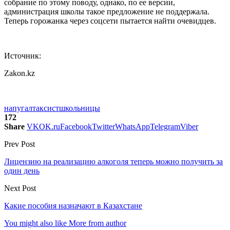
собрание по этому поводу, однако, по ее версии,
администрация школы такое предложение не поддержала.
Теперь горожанка через соцсети пытается найти очевидцев.
Источник:
Zakon.kz
напугал
таксист
школьницы
172
Share
VK
OK.ru
Facebook
Twitter
WhatsApp
Telegram
Viber
Prev Post
Лицензию на реализацию алкоголя теперь можно получить за
один день
Next Post
Какие пособия назначают в Казахстане
You might also like
More from author