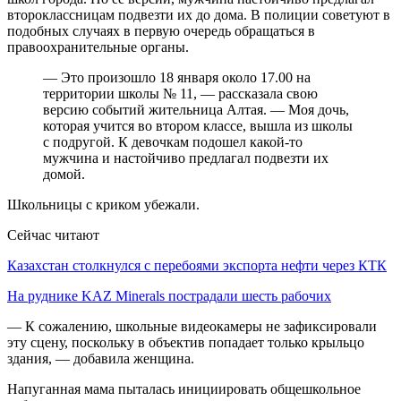
второклассницам подвезти их до дома. В полиции советуют в
подобных случаях в первую очередь обращаться в
правоохранительные органы.
— Это произошло 18 января около 17.00 на
территории школы № 11, — рассказала свою
версию событий жительница Алтая. — Моя дочь,
которая учится во втором классе, вышла из школы
с подругой. К девочкам подошел какой-то
мужчина и настойчиво предлагал подвезти их
домой.
Школьницы с криком убежали.
Сейчас читают
Казахстан столкнулся с перебоями экспорта нефти через КТК
На руднике KAZ Minerals пострадали шесть рабочих
— К сожалению, школьные видеокамеры не зафиксировали
эту сцену, поскольку в объектив попадает только крыльцо
здания, — добавила женщина.
Напуганная мама пыталась инициировать общешкольное