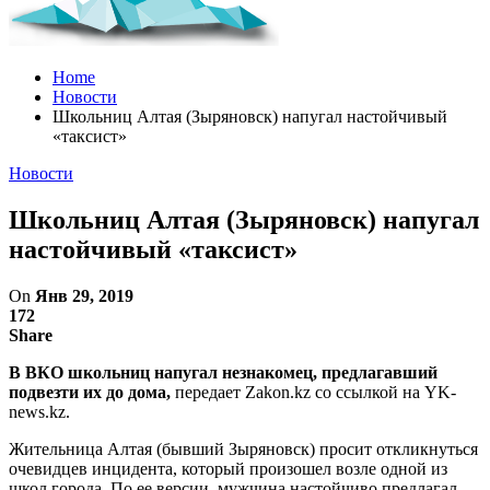
Home
Новости
Школьниц Алтая (Зыряновск) напугал настойчивый
«таксист»
Новости
Школьниц Алтая (Зыряновск) напугал
настойчивый «таксист»
On
Янв 29, 2019
172
Share
В ВКО школьниц напугал незнакомец, предлагавший
подвезти их до дома,
передает Zakon.kz со ссылкой на YK-
news.kz.
Жительница Алтая (бывший Зыряновск) просит откликнуться
очевидцев инцидента, который произошел возле одной из
школ города. По ее версии, мужчина настойчиво предлагал