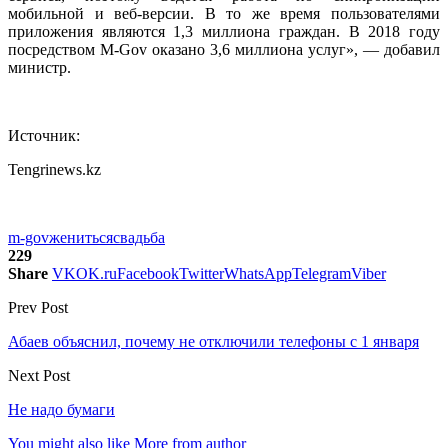
мобильной и веб-версии. В то же время пользователями
приложения являются 1,3 миллиона граждан. В 2018 году
посредством M-Gov оказано 3,6 миллиона услуг», — добавил
министр.
Источник:
Tengrinews.kz
m-gov
жениться
свадьба
229
Share
VK
OK.ru
Facebook
Twitter
WhatsApp
Telegram
Viber
Prev Post
Абаев объяснил, почему не отключили телефоны с 1 января
Next Post
Не надо бумаги
You might also like
More from author