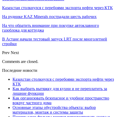
Казахстан столкнулся с перебоями экспорта нефти через КТК
На руднике KAZ Minerals пострадали шесть рабочих
На что обратить внимание при покупке автоклавного
газоблока для коттеджа
В Астане начали тестовый запуск LRT после многолетней
стройки
Prev
Next
Comments are closed.
Последние новости
Казахстан столкнулся с перебоями экспорта нефти через
КТК
Как выбрать вытяжку для кухни и не переплатить за
лишние функции
Как организовать безопасное и удобное пространство
вокруг частного дома
Основные этапы обустройства объекта: выбор
материалов, монтаж и системы защиты
Почему одни фильмы хочется пересматривать снова и