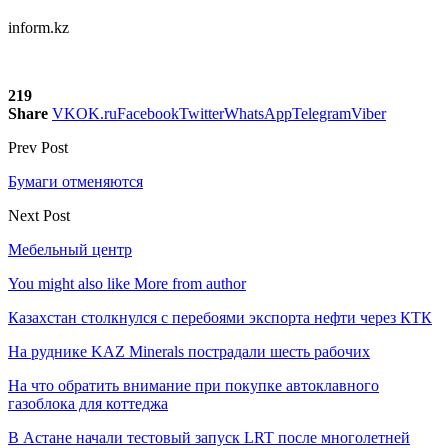
inform.kz
219
Share
VK
OK.ru
Facebook
Twitter
WhatsApp
Telegram
Viber
Prev Post
Бумаги отменяются
Next Post
Мебельный центр
You might also like
More from author
Казахстан столкнулся с перебоями экспорта нефти через КТК
На руднике KAZ Minerals пострадали шесть рабочих
На что обратить внимание при покупке автоклавного
газоблока для коттеджа
В Астане начали тестовый запуск LRT после многолетней