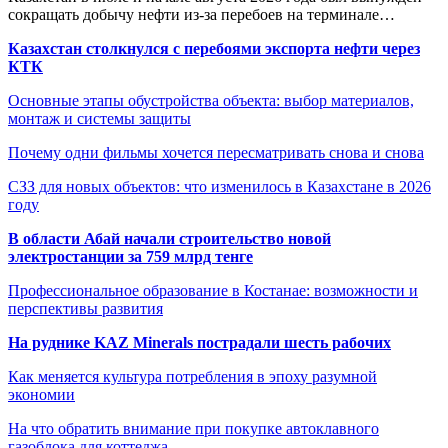
сокращать добычу нефти из-за перебоев на терминале…
Казахстан столкнулся с перебоями экспорта нефти через
КТК
Основные этапы обустройства объекта: выбор материалов,
монтаж и системы защиты
Почему одни фильмы хочется пересматривать снова и снова
СЗЗ для новых объектов: что изменилось в Казахстане в 2026
году
В области Абай начали строительство новой
электростанции за 759 млрд тенге
Профессиональное образование в Костанае: возможности и
перспективы развития
На руднике KAZ Minerals пострадали шесть рабочих
Как меняется культура потребления в эпоху разумной
экономии
На что обратить внимание при покупке автоклавного
газоблока для коттеджа