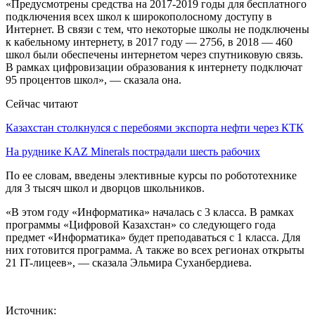
«Предусмотрены средства на 2017-2019 годы для бесплатного
подключения всех школ к широкополосному доступу в
Интернет. В связи с тем, что некоторые школы не подключены
к кабельному интернету, в 2017 году — 2756, в 2018 — 460
школ были обеспечены интернетом через спутниковую связь.
В рамках цифровизации образования к интернету подключат
95 процентов школ», — сказала она.
Сейчас читают
Казахстан столкнулся с перебоями экспорта нефти через КТК
На руднике KAZ Minerals пострадали шесть рабочих
По ее словам, введены элективные курсы по робототехнике
для 3 тысяч школ и дворцов школьников.
«В этом году «Информатика» началась с 3 класса. В рамках
программы «Цифровой Казахстан» со следующего года
предмет «Информатика» будет преподаваться с 1 класса. Для
них готовится программа. А также во всех регионах открыты
21 IT-лицеев», — сказала Эльмира Суханбердиева.
Источник: