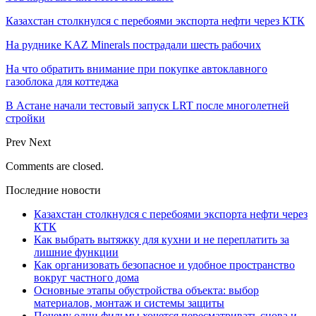
Казахстан столкнулся с перебоями экспорта нефти через КТК
На руднике KAZ Minerals пострадали шесть рабочих
На что обратить внимание при покупке автоклавного
газоблока для коттеджа
В Астане начали тестовый запуск LRT после многолетней
стройки
Prev
Next
Comments are closed.
Последние новости
Казахстан столкнулся с перебоями экспорта нефти через
КТК
Как выбрать вытяжку для кухни и не переплатить за
лишние функции
Как организовать безопасное и удобное пространство
вокруг частного дома
Основные этапы обустройства объекта: выбор
материалов, монтаж и системы защиты
Почему одни фильмы хочется пересматривать снова и