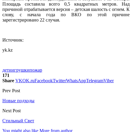
Площадь составила всего 0,5 квадратных метров. Над
причиной отрабатывается версия – детская шалость с огнем. К
слову, с начала года по ВКО по этой причине
зарегистрировано 22 случая.
Источник:
yk.kz
дети
игрушки
пожар
171
Share
VK
OK.ru
Facebook
Twitter
WhatsApp
Telegram
Viber
Prev Post
Новые подходы
Next Post
Стильный Свет
You might also like
More from author