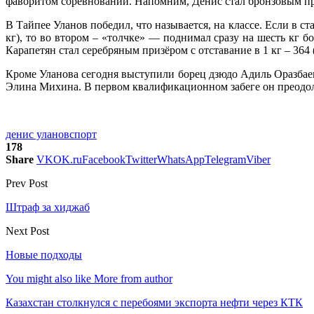
фаворитом соревнований. Напомним, Денис стал бронзовым при
В Тайпее Уланов победил, что называется, на классе. Если в 
кг), то во втором – «толчке» — поднимал сразу на шесть кг 
Карапетян стал серебряным призёром с отставание в 1 кг – 364
Кроме Уланова сегодня выступили борец дзюдо Адиль Оразбаев,
Элина Михина. В первом квалификационном забеге он преодоле
денис уланов
спорт
178
Share
VK
OK.ru
Facebook
Twitter
WhatsApp
Telegram
Viber
Prev Post
Штраф за хиджаб
Next Post
Новые подходы
You might also like
More from author
Казахстан столкнулся с перебоями экспорта нефти через КТК