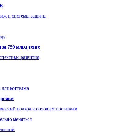
ТК
нтаж и системы защиты
оду
 за 759 млрд тенге
рспективы развития
 для коттеджа
тройки
ический подход к оптовым поставкам
тельно меняться
решений