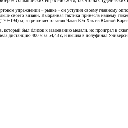
зёром Олимпийских Игр в Рио-2016, так что на Студенческих И
стартовом упражнении – рывке – он уступил своему главному оп
больше своего визави. Выбранная тактика принесла нашему тяжел
 (170+194) кг, а третье место занял Чжан Юн Хак из Южной Кореи
 который был близок к завоеванию медали, но проиграл в схватке
ла дистанцию 400 м за 54,43 с, и вышла в полуфинал Универси