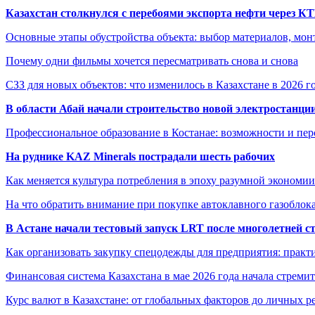
Казахстан столкнулся с перебоями экспорта нефти через К
Основные этапы обустройства объекта: выбор материалов, мо
Почему одни фильмы хочется пересматривать снова и снова
СЗЗ для новых объектов: что изменилось в Казахстане в 2026 г
В области Абай начали строительство новой электростанции
Профессиональное образование в Костанае: возможности и пе
На руднике KAZ Minerals пострадали шесть рабочих
Как меняется культура потребления в эпоху разумной экономии
На что обратить внимание при покупке автоклавного газоблока
В Астане начали тестовый запуск LRT после многолетней с
Как организовать закупку спецодежды для предприятия: практ
Финансовая система Казахстана в мае 2026 года начала стреми
Курс валют в Казахстане: от глобальных факторов до личных 