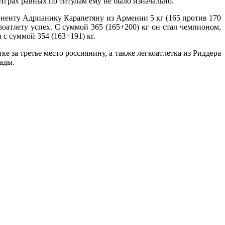
грах равных по титулам ему не было изначально.
поненту Адрианику Карапетяну из Армении 5 кг (165 против 170
оатлету успех. С суммой 365 (165+200) кг он стал чемпионом,
 с суммой 354 (163+191) кг.
 за третье место россиянину, а также легкоатлетка из Риддера
ады.