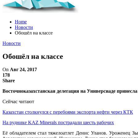
Home
Новости
Обошёл на классе
Новости
Обошёл на классе
On
Авг 24, 2017
178
Share
Восточноказахстанская делегация на Универсиаде принесла 
Сейчас читают
Казахстан столкнулся с перебоями экспорта нефти через КТК
На руднике KAZ Minerals пострадали шесть рабочих
Её обладателем стал тяжелоатлет Денис Уланов. Уроженец Зы