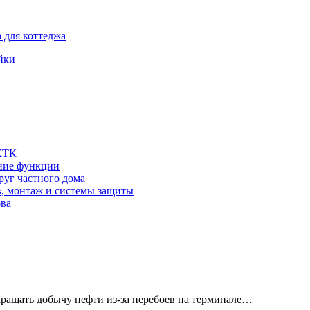
 для коттеджа
йки
 КТК
шние функции
руг частного дома
в, монтаж и системы защиты
ова
кращать добычу нефти из-за перебоев на терминале…