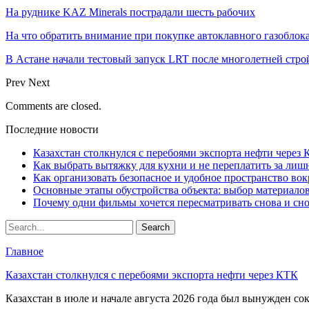
На руднике KAZ Minerals пострадали шесть рабочих
На что обратить внимание при покупке автоклавного газоблока
В Астане начали тестовый запуск LRT после многолетней стро
Prev
Next
Comments are closed.
Последние новости
Казахстан столкнулся с перебоями экспорта нефти через
Как выбрать вытяжку для кухни и не переплатить за ли
Как организовать безопасное и удобное пространство вок
Основные этапы обустройства объекта: выбор материало
Почему одни фильмы хочется пересматривать снова и сн
Главное
Казахстан столкнулся с перебоями экспорта нефти через КТК
Казахстан в июле и начале августа 2026 года был вынужден со