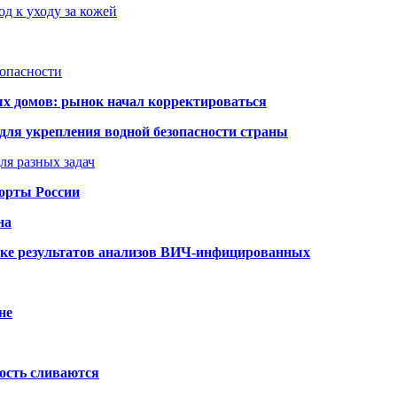
д к уходу за кожей
зопасности
ых домов: рынок начал корректироваться
для укрепления водной безопасности страны
ля разных задач
порты России
на
ке результатов анализов ВИЧ-инфицированных
не
ость сливаются