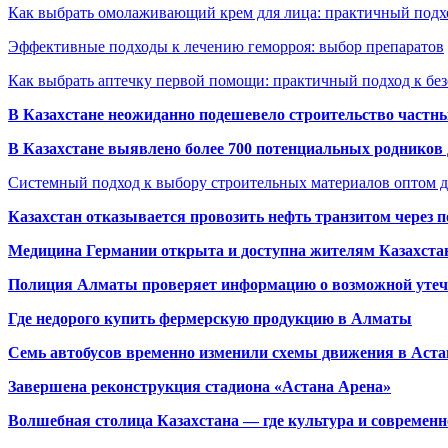
Как выбрать омолаживающий крем для лица: практичный подхо
Эффективные подходы к лечению геморроя: выбор препаратов
Как выбрать аптечку первой помощи: практичный подход к бе
В Казахстане неожиданно подешевело строительство частн
В Казахстане выявлено более 700 потенциальных родников 
Системный подход к выбору строительных материалов оптом д
Казахстан отказывается провозить нефть транзитом через 
Медицина Германии открыта и доступна жителям Казахста
Полиция Алматы проверяет информацию о возможной утеч
Где недорого купить фермерскую продукцию в Алматы
Семь автобусов временно изменили схемы движения в Аста
Завершена реконструкция стадиона «Астана Арена»
Волшебная столица Казахстана — где культура и современн