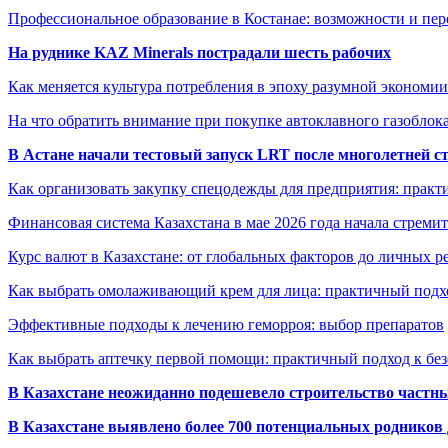
Профессиональное образование в Костанае: возможности и пе
На руднике KAZ Minerals пострадали шесть рабочих
Как меняется культура потребления в эпоху разумной экономии
На что обратить внимание при покупке автоклавного газоблока
В Астане начали тестовый запуск LRT после многолетней с
Как организовать закупку спецодежды для предприятия: практ
Финансовая система Казахстана в мае 2026 года начала стреми
Курс валют в Казахстане: от глобальных факторов до личных 
Как выбрать омолаживающий крем для лица: практичный подхо
Эффективные подходы к лечению геморроя: выбор препаратов
Как выбрать аптечку первой помощи: практичный подход к бе
В Казахстане неожиданно подешевело строительство частн
В Казахстане выявлено более 700 потенциальных родников 