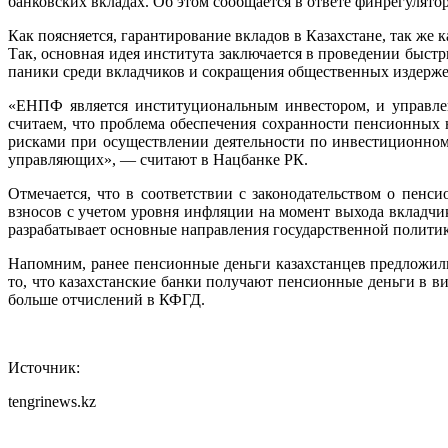
банковских вкладах. Об этом сообщается в ответе финрегулято
Как поясняется, гарантирование вкладов в Казахстане, так же
Так, основная идея института заключается в проведении быст
паники среди вкладчиков и сокращения общественных издерже
«ЕНПФ является институциональным инвестором, и управле
считаем, что проблема обеспечения сохранности пенсионных 
рисками при осуществлении деятельности по инвестиционном
управляющих», — считают в Нацбанке РК.
Отмечается, что в соответствии с законодательством о пен
взносов с учетом уровня инфляции на момент выхода вкладчи
разрабатывает основные направления государственной политик
Напомним, ранее пенсионные деньги казахстанцев предложил
то, что казахстанские банки получают пенсионные деньги в в
больше отчислений в КФГД.
Источник:
tengrinews.kz