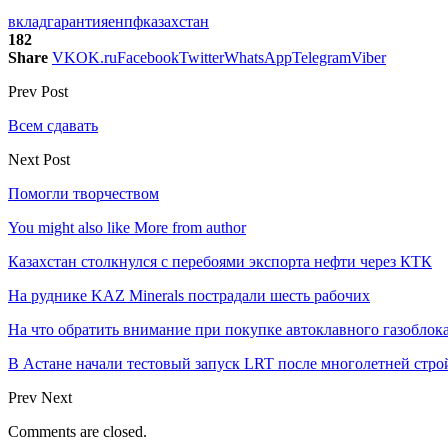
вклад
гарантия
енпф
казахстан
182
Share
VK
OK.ru
Facebook
Twitter
WhatsApp
Telegram
Viber
Prev Post
Всем сдавать
Next Post
Помогли творчеством
You might also like
More from author
Казахстан столкнулся с перебоями экспорта нефти через КТК
На руднике KAZ Minerals пострадали шесть рабочих
На что обратить внимание при покупке автоклавного газоблока
В Астане начали тестовый запуск LRT после многолетней стро
Prev
Next
Comments are closed.