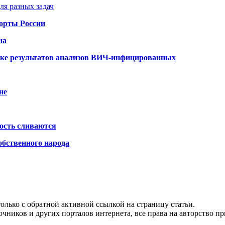
ля разных задач
порты России
на
ке результатов анализов ВИЧ-инфицированных
не
ость сливаются
обственного народа
олько с обратной активной ссылкой на страницу статьи.
чников и других порталов интернета, все права на авторство п