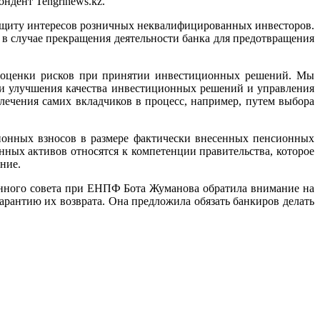
ндент Tengrinews.kz.
а защиту интересов розничных неквалифицированных инвесторов.
 в случае прекращения деятельности банка для предотвращения
м оценки рисков при принятии инвестиционных решений. Мы
сти улучшения качества инвестиционных решений и управления
ечения самих вкладчиков в процесс, например, путем выбора
сионных взносов в размере фактически внесенных пенсионных
ных активов относятся к компетенции правительства, которое
ние.
енного совета при ЕНПФ Бота Жуманова обратила внимание на
арантию их возврата. Она предложила обязать банкиров делать