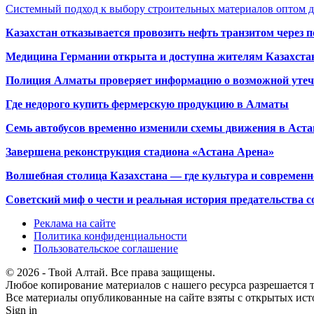
Системный подход к выбору строительных материалов оптом д
Казахстан отказывается провозить нефть транзитом через 
Медицина Германии открыта и доступна жителям Казахста
Полиция Алматы проверяет информацию о возможной утеч
Где недорого купить фермерскую продукцию в Алматы
Семь автобусов временно изменили схемы движения в Аста
Завершена реконструкция стадиона «Астана Арена»
Волшебная столица Казахстана — где культура и современн
Советский миф о чести и реальная история предательства с
Реклама на сайте
Политика конфиденциальности
Пользовательское соглашение
© 2026 - Твой Алтай. Все права защищены.
Любое копирование материалов с нашего ресурса разрешается т
Все материалы опубликованные на сайте взяты с открытых исто
Sign in