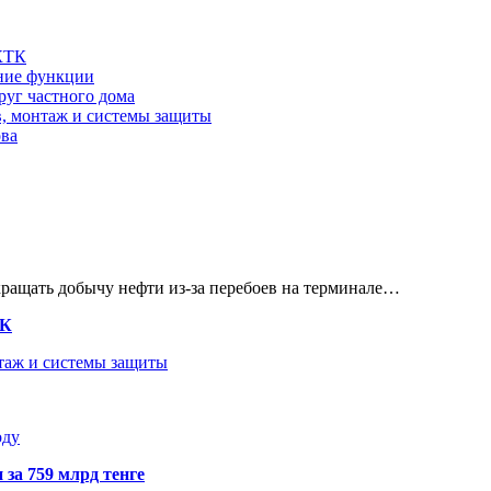
 КТК
шние функции
руг частного дома
в, монтаж и системы защиты
ова
кращать добычу нефти из-за перебоев на терминале…
ТК
нтаж и системы защиты
оду
 за 759 млрд тенге