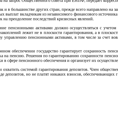
ра на запрос Общественного совета при ЕНПФ, передает корреспо
 как и в большинстве других стран, прежде всего направлено н
рых выплат вкладчикам из независимого финансового источника
к на преодоление последствий кризисных явлений.
ние пенсионными активами должно осуществляться с учето
накоплений лежит не в плоскости гарантирования, а в плоско
у управлению пенсионными активами, в том числе за счет вовл
сионном обеспечении государство гарантирует сохранность пен
ка на пенсию. Решения по гарантированию сохранности пенсион
и в сфере пенсионного обеспечения и организует их осуществле
и охватить системой гарантирования депозитов. Член обществ
иде депозитов, но не платят никаких взносов, обеспечивающих г