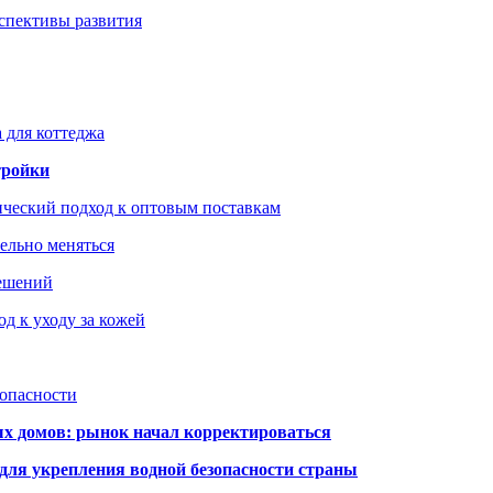
рспективы развития
 для коттеджа
тройки
ический подход к оптовым поставкам
тельно меняться
решений
д к уходу за кожей
зопасности
ых домов: рынок начал корректироваться
для укрепления водной безопасности страны