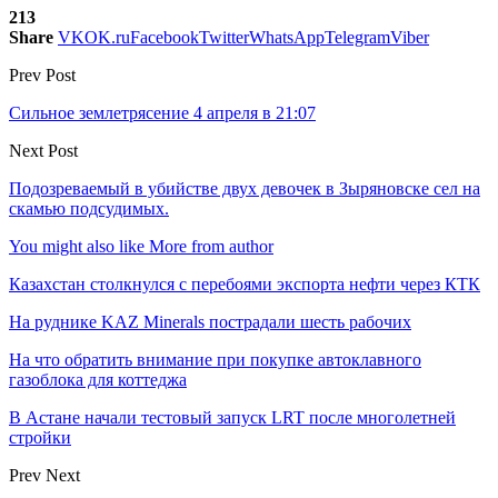
213
Share
VK
OK.ru
Facebook
Twitter
WhatsApp
Telegram
Viber
Prev Post
Сильное землетрясение 4 апреля в 21:07
Next Post
Подозреваемый в убийстве двух девочек в Зыряновске сел на
скамью подсудимых.
You might also like
More from author
Казахстан столкнулся с перебоями экспорта нефти через КТК
На руднике KAZ Minerals пострадали шесть рабочих
На что обратить внимание при покупке автоклавного
газоблока для коттеджа
В Астане начали тестовый запуск LRT после многолетней
стройки
Prev
Next