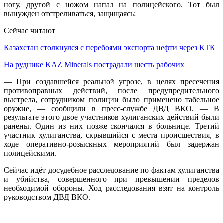
ногу, другой с ножом напал на полицейского. Тот был
вынужден отстреливаться, защищаясь:
Сейчас читают
Казахстан столкнулся с перебоями экспорта нефти через КТК
На руднике KAZ Minerals пострадали шесть рабочих
— При создавшейся реальной угрозе, в целях пресечения
противоправных действий, после предупредительного
выстрела, сотрудником полиции было применено табельное
оружие, — сообщили в пресс-службе ДВД ВКО. — В
результате этого двое участников хулиганских действий были
ранены. Один из них позже скончался в больнице. Третий
участник хулиганства, скрывшийся с места происшествия, в
ходе оперативно-розыскных мероприятий был задержан
полицейскими.
Сейчас идёт досудебное расследование по фактам хулиганства
и убийства, совершенного при превышении пределов
необходимой обороны. Ход расследования взят на контроль
руководством ДВД ВКО.