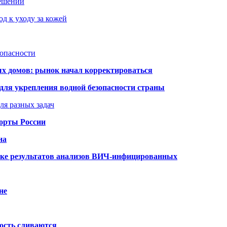
решений
д к уходу за кожей
зопасности
ых домов: рынок начал корректироваться
для укрепления водной безопасности страны
ля разных задач
порты России
на
ке результатов анализов ВИЧ-инфицированных
не
ость сливаются