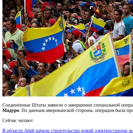
Соединённые Штаты заявили о завершении специальной опер
Мадуро
. По данным американской стороны, операция была про
Сейчас читают
В области Абай начали строительство новой электростанции з