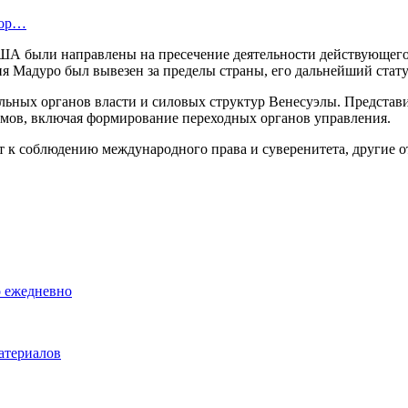
сор…
ША были направлены на пресечение деятельности действующего 
я Мадуро был вывезен за пределы страны, его дальнейший стат
ьных органов власти и силовых структур Венесуэлы. Представи
змов, включая формирование переходных органов управления.
 к соблюдению международного права и суверенитета, другие от
о ежедневно
атериалов