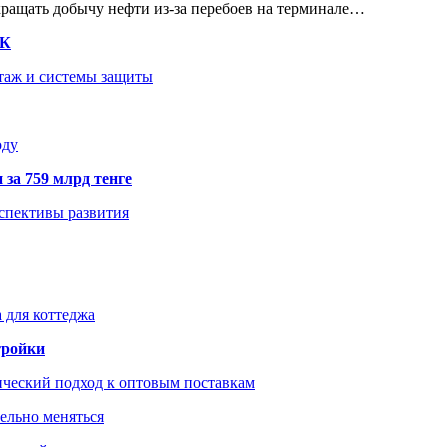
кращать добычу нефти из-за перебоев на терминале…
ТК
нтаж и системы защиты
оду
 за 759 млрд тенге
рспективы развития
 для коттеджа
тройки
ический подход к оптовым поставкам
тельно меняться