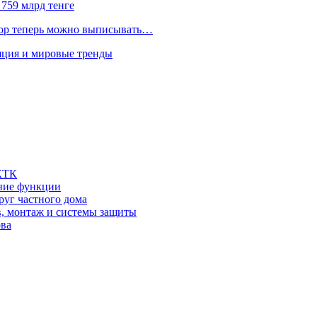
 759 млрд тенге
сор теперь можно выписывать…
яция и мировые тренды
 КТК
шние функции
руг частного дома
в, монтаж и системы защиты
ова