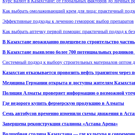
Курс валют в Казахстане: от глобальных факторов до личных 
Как выбрать омолаживающий крем для лица: практичный подхо
Эффективные подходы к лечению геморроя: выбор препаратов
Как выбрать аптечку первой помощи: практичный подход к бе
В Казахстане неожиданно подешевело строительство частн
В Казахстане выявлено более 700 потенциальных родников 
Системный подход к выбору строительных материалов оптом д
Казахстан отказывается провозить нефть транзитом через 
Медицина Германии открыта и доступна жителям Казахста
Полиция Алматы проверяет информацию о возможной утеч
Где недорого купить фермерскую продукцию в Алматы
Семь автобусов временно изменили схемы движения в Аста
Завершена реконструкция стадиона «Астана Арена»
Волшебная столица Казахстана — где культура и современн