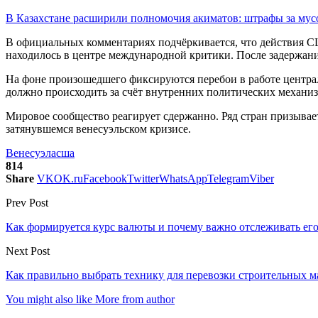
В Казахстане расширили полномочия акиматов: штрафы за му
В официальных комментариях подчёркивается, что действия С
находилось в центре международной критики. После задержани
На фоне произошедшего фиксируются перебои в работе централ
должно происходить за счёт внутренних политических механи
Мировое сообщество реагирует сдержанно. Ряд стран призывает
затянувшемся венесуэльском кризисе.
Венесуэла
сша
814
Share
VK
OK.ru
Facebook
Twitter
WhatsApp
Telegram
Viber
Prev Post
Как формируется курс валюты и почему важно отслеживать ег
Next Post
Как правильно выбрать технику для перевозки строительных м
You might also like
More from author