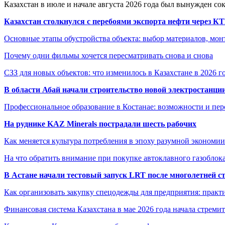
Казахстан в июле и начале августа 2026 года был вынужден со
Казахстан столкнулся с перебоями экспорта нефти через К
Основные этапы обустройства объекта: выбор материалов, мо
Почему одни фильмы хочется пересматривать снова и снова
СЗЗ для новых объектов: что изменилось в Казахстане в 2026 г
В области Абай начали строительство новой электростанции
Профессиональное образование в Костанае: возможности и пе
На руднике KAZ Minerals пострадали шесть рабочих
Как меняется культура потребления в эпоху разумной экономии
На что обратить внимание при покупке автоклавного газоблока
В Астане начали тестовый запуск LRT после многолетней с
Как организовать закупку спецодежды для предприятия: практ
Финансовая система Казахстана в мае 2026 года начала стреми