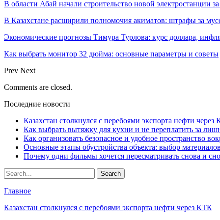
В области Абай начали строительство новой электростанции за
В Казахстане расширили полномочия акиматов: штрафы за му
Экономические прогнозы Тимура Турлова: курс доллара, инфл
Как выбрать монитор 32 дюйма: основные параметры и советы
Prev
Next
Comments are closed.
Последние новости
Казахстан столкнулся с перебоями экспорта нефти через
Как выбрать вытяжку для кухни и не переплатить за ли
Как организовать безопасное и удобное пространство вок
Основные этапы обустройства объекта: выбор материало
Почему одни фильмы хочется пересматривать снова и сн
Главное
Казахстан столкнулся с перебоями экспорта нефти через КТК