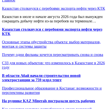
Главное
Казахстан столкнулся с перебоями экспорта нефти через КТК
Казахстан в июле и начале августа 2026 года был вынужден
сокращать добычу нефти из-за перебоев на терминале…
Казахстан столкнулся с перебоями экспорта нефти через
КТК
Основные этапы обустройства объекта: выбор материалов,
монтаж и системы защиты
Почему одни фильмы хочется пересматривать снова и снова
СЗЗ для новых объектов: что изменилось в Казахстане в 2026
году
В области Абай начали строительство новой
электростанции за 759 млрд тенге
Профессиональное образование в Костанае: возможности и
перспективы развития
На руднике KAZ Minerals пострадали шесть рабочих