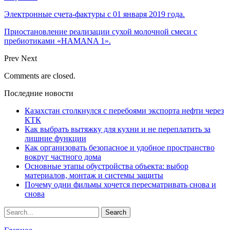
Электронные счета-фактуры с 01 января 2019 года.
Приостановление реализации сухой молочной смеси с
пребиотиками «HAMANA 1».
Prev
Next
Comments are closed.
Последние новости
Казахстан столкнулся с перебоями экспорта нефти через
КТК
Как выбрать вытяжку для кухни и не переплатить за
лишние функции
Как организовать безопасное и удобное пространство
вокруг частного дома
Основные этапы обустройства объекта: выбор
материалов, монтаж и системы защиты
Почему одни фильмы хочется пересматривать снова и
снова