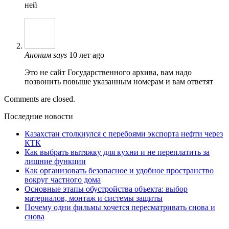
ней
Аноним
says
10 лет ago
Это не сайт Государственного архива, вам надо
позвонить повыше указанным номерам и вам ответят
Comments are closed.
Последние новости
Казахстан столкнулся с перебоями экспорта нефти через
КТК
Как выбрать вытяжку для кухни и не переплатить за
лишние функции
Как организовать безопасное и удобное пространство
вокруг частного дома
Основные этапы обустройства объекта: выбор
материалов, монтаж и системы защиты
Почему одни фильмы хочется пересматривать снова и
снова