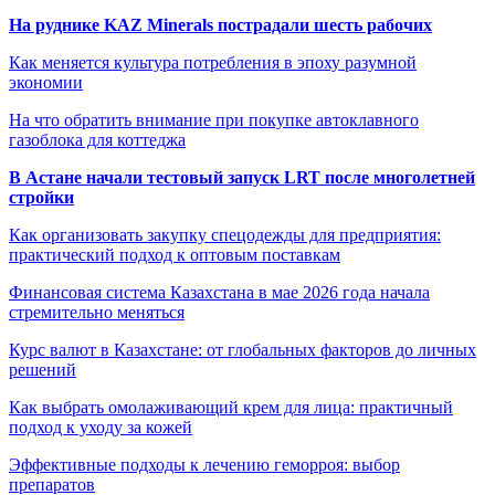
На руднике KAZ Minerals пострадали шесть рабочих
Как меняется культура потребления в эпоху разумной
экономии
На что обратить внимание при покупке автоклавного
газоблока для коттеджа
В Астане начали тестовый запуск LRT после многолетней
стройки
Как организовать закупку спецодежды для предприятия:
практический подход к оптовым поставкам
Финансовая система Казахстана в мае 2026 года начала
стремительно меняться
Курс валют в Казахстане: от глобальных факторов до личных
решений
Как выбрать омолаживающий крем для лица: практичный
подход к уходу за кожей
Эффективные подходы к лечению геморроя: выбор
препаратов