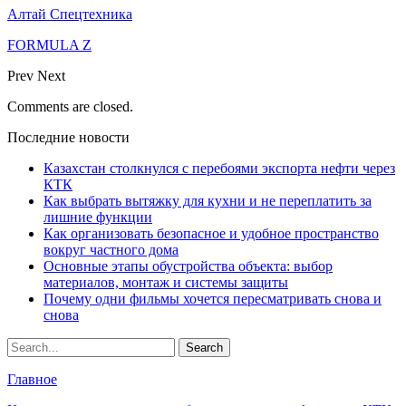
Алтай Спецтехника
FORMULA Z
Prev
Next
Comments are closed.
Последние новости
Казахстан столкнулся с перебоями экспорта нефти через
КТК
Как выбрать вытяжку для кухни и не переплатить за
лишние функции
Как организовать безопасное и удобное пространство
вокруг частного дома
Основные этапы обустройства объекта: выбор
материалов, монтаж и системы защиты
Почему одни фильмы хочется пересматривать снова и
снова
Главное