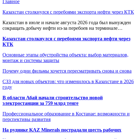
Главное
Казахстан столкнулся с перебоями экспорта нефти через КТК
Казахстан в июле и начале августа 2026 года был вынужден
сокращать добычу нефти из-за перебоев на терминале…
Казахстан столкнулся с перебоями экспорта нефти через
КТК
Основные этапы обустройства объекта: выбор материалов,
монтаж и системы защиты
Почему одни фильмы хочется пересматривать снова и снова
СЗЗ для новых объектов: что изменилось в Казахстане в 2026
году
В области Абай начали строительство новой
электростанции за 759 млрд тенге
Профессиональное образование в Костанае: возможности и
перспективы развития
На руднике KAZ Minerals пострадали шесть рабочих