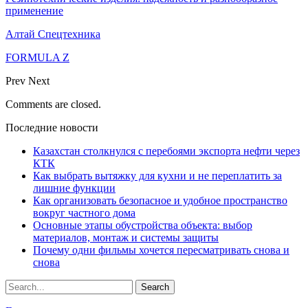
применение
Алтай Спецтехника
FORMULA Z
Prev
Next
Comments are closed.
Последние новости
Казахстан столкнулся с перебоями экспорта нефти через
КТК
Как выбрать вытяжку для кухни и не переплатить за
лишние функции
Как организовать безопасное и удобное пространство
вокруг частного дома
Основные этапы обустройства объекта: выбор
материалов, монтаж и системы защиты
Почему одни фильмы хочется пересматривать снова и
снова