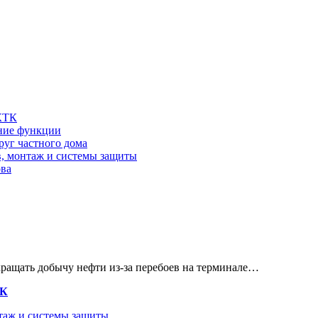
 КТК
шние функции
руг частного дома
в, монтаж и системы защиты
ова
кращать добычу нефти из-за перебоев на терминале…
ТК
нтаж и системы защиты