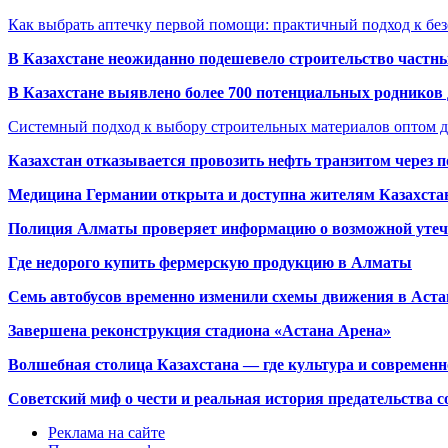
Как выбрать аптечку первой помощи: практичный подход к бе
В Казахстане неожиданно подешевело строительство частн
В Казахстане выявлено более 700 потенциальных родников 
Системный подход к выбору строительных материалов оптом д
Казахстан отказывается провозить нефть транзитом через 
Медицина Германии открыта и доступна жителям Казахста
Полиция Алматы проверяет информацию о возможной утеч
Где недорого купить фермерскую продукцию в Алматы
Семь автобусов временно изменили схемы движения в Аста
Завершена реконструкция стадиона «Астана Арена»
Волшебная столица Казахстана — где культура и современн
Советский миф о чести и реальная история предательства с
Реклама на сайте