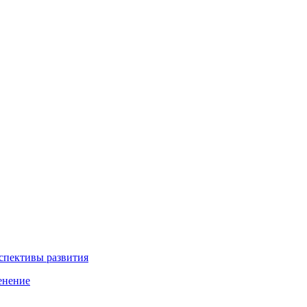
рспективы развития
енение