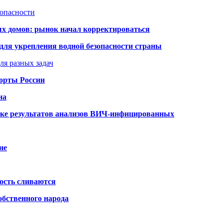
зопасности
ых домов: рынок начал корректироваться
для укрепления водной безопасности страны
ля разных задач
порты России
на
ке результатов анализов ВИЧ-инфицированных
не
ость сливаются
обственного народа