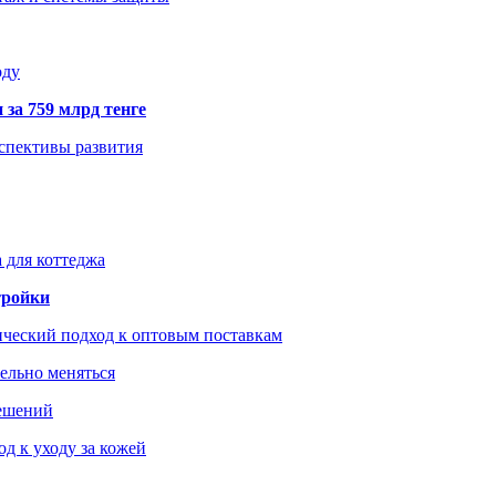
оду
 за 759 млрд тенге
рспективы развития
 для коттеджа
тройки
ический подход к оптовым поставкам
тельно меняться
решений
д к уходу за кожей