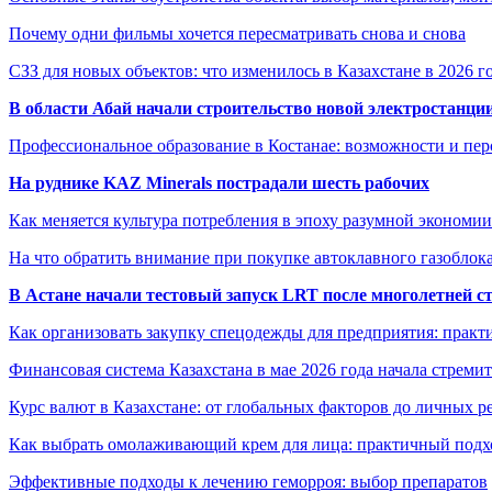
Почему одни фильмы хочется пересматривать снова и снова
СЗЗ для новых объектов: что изменилось в Казахстане в 2026 г
В области Абай начали строительство новой электростанции
Профессиональное образование в Костанае: возможности и пе
На руднике KAZ Minerals пострадали шесть рабочих
Как меняется культура потребления в эпоху разумной экономии
На что обратить внимание при покупке автоклавного газоблока
В Астане начали тестовый запуск LRT после многолетней с
Как организовать закупку спецодежды для предприятия: практ
Финансовая система Казахстана в мае 2026 года начала стреми
Курс валют в Казахстане: от глобальных факторов до личных 
Как выбрать омолаживающий крем для лица: практичный подхо
Эффективные подходы к лечению геморроя: выбор препаратов