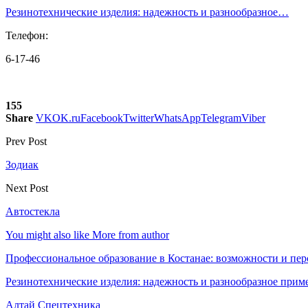
Резинотехнические изделия: надежность и разнообразное…
Телефон:
6-17-46
155
Share
VK
OK.ru
Facebook
Twitter
WhatsApp
Telegram
Viber
Prev Post
Зодиак
Next Post
Автостекла
You might also like
More from author
Профессиональное образование в Костанае: возможности и пе
Резинотехнические изделия: надежность и разнообразное прим
Алтай Спецтехника