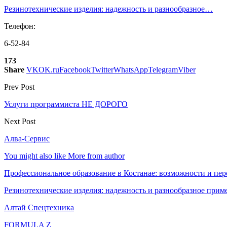
Резинотехнические изделия: надежность и разнообразное…
Телефон:
6-52-84
173
Share
VK
OK.ru
Facebook
Twitter
WhatsApp
Telegram
Viber
Prev Post
Услуги программиста НЕ ДОРОГО
Next Post
Алва-Сервис
You might also like
More from author
Профессиональное образование в Костанае: возможности и пе
Резинотехнические изделия: надежность и разнообразное прим
Алтай Спецтехника
FORMULA Z