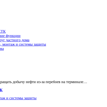
 КТК
шние функции
руг частного дома
в, монтаж и системы защиты
ова
кращать добычу нефти из-за перебоев на терминале…
ТК
нтаж и системы защиты