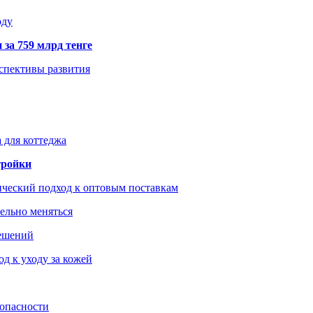
оду
 за 759 млрд тенге
рспективы развития
 для коттеджа
тройки
ический подход к оптовым поставкам
тельно меняться
решений
д к уходу за кожей
зопасности