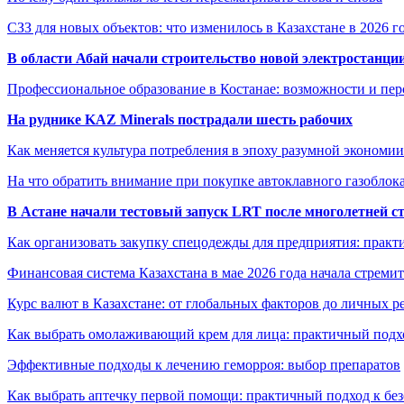
СЗЗ для новых объектов: что изменилось в Казахстане в 2026 г
В области Абай начали строительство новой электростанции
Профессиональное образование в Костанае: возможности и пе
На руднике KAZ Minerals пострадали шесть рабочих
Как меняется культура потребления в эпоху разумной экономии
На что обратить внимание при покупке автоклавного газоблока
В Астане начали тестовый запуск LRT после многолетней с
Как организовать закупку спецодежды для предприятия: практ
Финансовая система Казахстана в мае 2026 года начала стреми
Курс валют в Казахстане: от глобальных факторов до личных 
Как выбрать омолаживающий крем для лица: практичный подхо
Эффективные подходы к лечению геморроя: выбор препаратов
Как выбрать аптечку первой помощи: практичный подход к бе