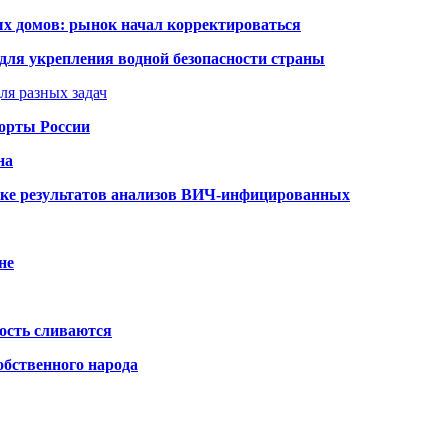
ых домов: рынок начал корректироваться
для укрепления водной безопасности страны
ля разных задач
порты России
на
ке результатов анализов ВИЧ-инфицированных
не
ость сливаются
обственного народа