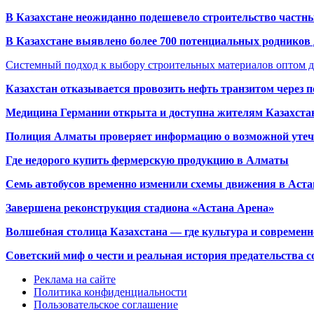
В Казахстане неожиданно подешевело строительство частн
В Казахстане выявлено более 700 потенциальных родников 
Системный подход к выбору строительных материалов оптом д
Казахстан отказывается провозить нефть транзитом через 
Медицина Германии открыта и доступна жителям Казахста
Полиция Алматы проверяет информацию о возможной утеч
Где недорого купить фермерскую продукцию в Алматы
Семь автобусов временно изменили схемы движения в Аста
Завершена реконструкция стадиона «Астана Арена»
Волшебная столица Казахстана — где культура и современн
Советский миф о чести и реальная история предательства с
Реклама на сайте
Политика конфиденциальности
Пользовательское соглашение