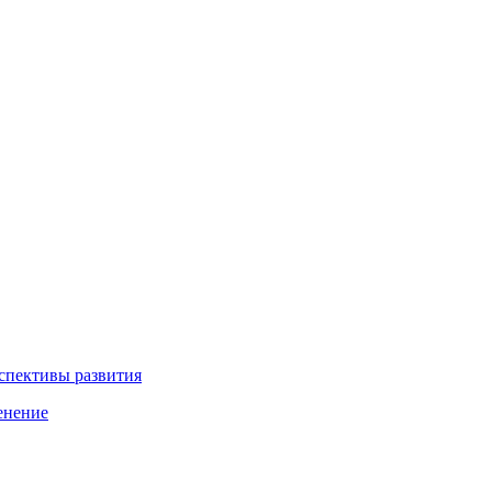
рспективы развития
енение