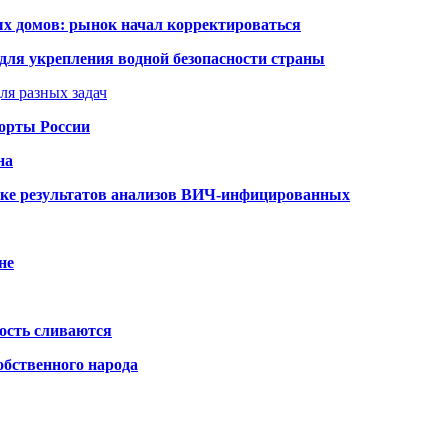
ых домов: рынок начал корректироваться
для укрепления водной безопасности страны
ля разных задач
порты России
на
ке результатов анализов ВИЧ-инфицированных
не
ость сливаются
обственного народа