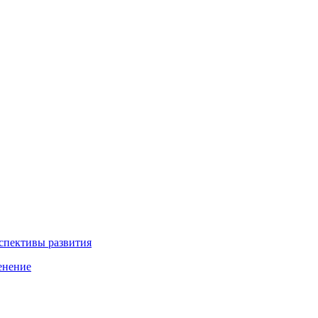
рспективы развития
енение