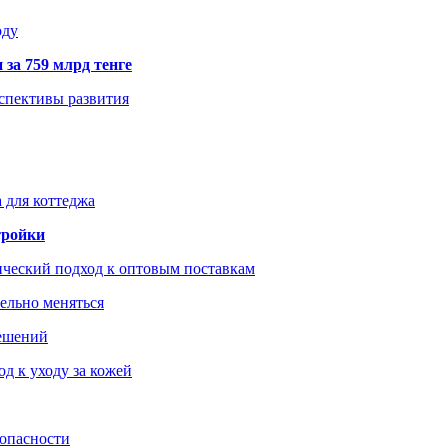
оду
 за 759 млрд тенге
рспективы развития
 для коттеджа
тройки
ический подход к оптовым поставкам
тельно меняться
решений
д к уходу за кожей
зопасности