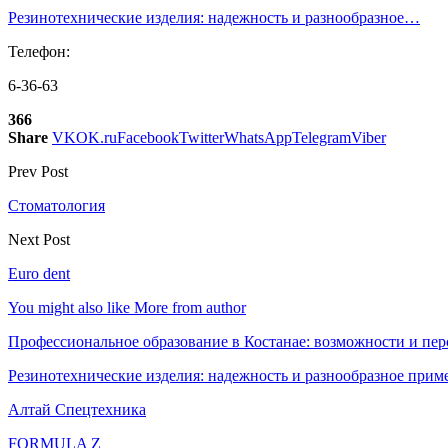
Резинотехнические изделия: надежность и разнообразное…
Телефон:
6-36-63
366
Share
VK
OK.ru
Facebook
Twitter
WhatsApp
Telegram
Viber
Prev Post
Стоматология
Next Post
Euro dent
You might also like
More from author
Профессиональное образование в Костанае: возможности и пе
Резинотехнические изделия: надежность и разнообразное прим
Алтай Спецтехника
FORMULA Z