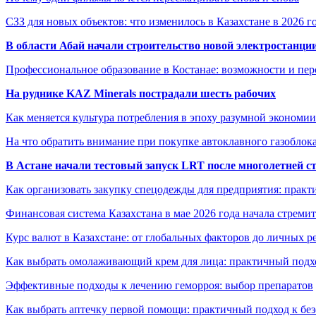
СЗЗ для новых объектов: что изменилось в Казахстане в 2026 г
В области Абай начали строительство новой электростанции
Профессиональное образование в Костанае: возможности и пе
На руднике KAZ Minerals пострадали шесть рабочих
Как меняется культура потребления в эпоху разумной экономии
На что обратить внимание при покупке автоклавного газоблока
В Астане начали тестовый запуск LRT после многолетней с
Как организовать закупку спецодежды для предприятия: практ
Финансовая система Казахстана в мае 2026 года начала стреми
Курс валют в Казахстане: от глобальных факторов до личных 
Как выбрать омолаживающий крем для лица: практичный подхо
Эффективные подходы к лечению геморроя: выбор препаратов
Как выбрать аптечку первой помощи: практичный подход к бе