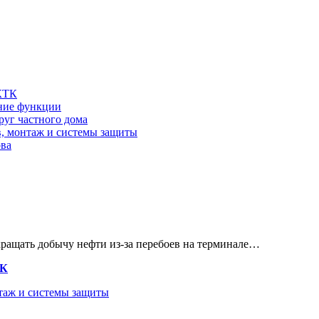
 КТК
шние функции
руг частного дома
в, монтаж и системы защиты
ова
кращать добычу нефти из-за перебоев на терминале…
ТК
нтаж и системы защиты