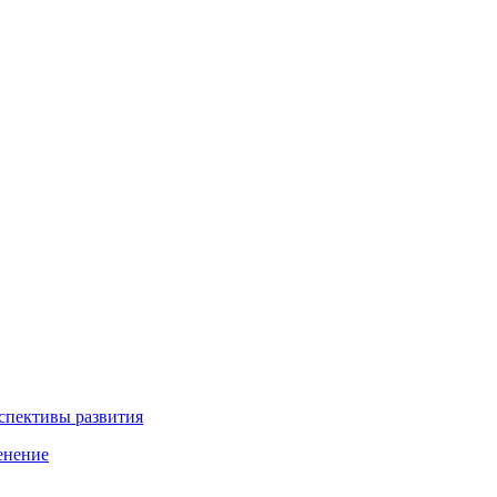
рспективы развития
енение