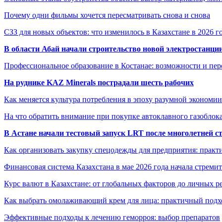
Почему одни фильмы хочется пересматривать снова и снова
СЗЗ для новых объектов: что изменилось в Казахстане в 2026 г
В области Абай начали строительство новой электростанции
Профессиональное образование в Костанае: возможности и пе
На руднике KAZ Minerals пострадали шесть рабочих
Как меняется культура потребления в эпоху разумной экономии
На что обратить внимание при покупке автоклавного газоблока
В Астане начали тестовый запуск LRT после многолетней с
Как организовать закупку спецодежды для предприятия: практ
Финансовая система Казахстана в мае 2026 года начала стреми
Курс валют в Казахстане: от глобальных факторов до личных 
Как выбрать омолаживающий крем для лица: практичный подхо
Эффективные подходы к лечению геморроя: выбор препаратов