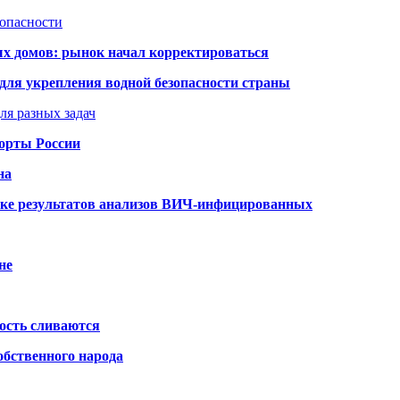
зопасности
ых домов: рынок начал корректироваться
для укрепления водной безопасности страны
ля разных задач
порты России
на
ке результатов анализов ВИЧ-инфицированных
не
ость сливаются
обственного народа