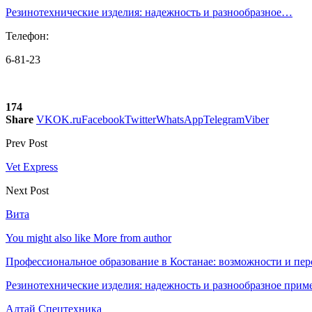
Резинотехнические изделия: надежность и разнообразное…
Телефон:
6-81-23
174
Share
VK
OK.ru
Facebook
Twitter
WhatsApp
Telegram
Viber
Prev Post
Vet Express
Next Post
Вита
You might also like
More from author
Профессиональное образование в Костанае: возможности и пе
Резинотехнические изделия: надежность и разнообразное прим
Алтай Спецтехника