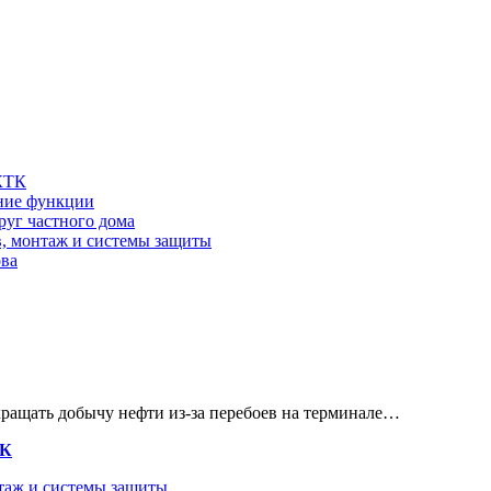
 КТК
шние функции
руг частного дома
в, монтаж и системы защиты
ова
кращать добычу нефти из-за перебоев на терминале…
ТК
нтаж и системы защиты