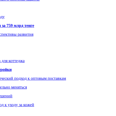
оду
 за 759 млрд тенге
рспективы развития
 для коттеджа
тройки
ический подход к оптовым поставкам
тельно меняться
решений
д к уходу за кожей