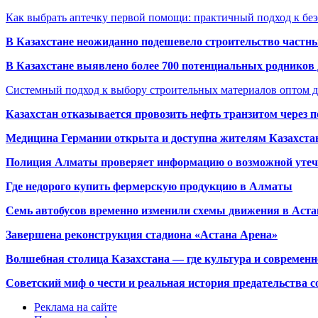
Как выбрать аптечку первой помощи: практичный подход к бе
В Казахстане неожиданно подешевело строительство частн
В Казахстане выявлено более 700 потенциальных родников 
Системный подход к выбору строительных материалов оптом д
Казахстан отказывается провозить нефть транзитом через 
Медицина Германии открыта и доступна жителям Казахста
Полиция Алматы проверяет информацию о возможной утеч
Где недорого купить фермерскую продукцию в Алматы
Семь автобусов временно изменили схемы движения в Аста
Завершена реконструкция стадиона «Астана Арена»
Волшебная столица Казахстана — где культура и современн
Советский миф о чести и реальная история предательства с
Реклама на сайте