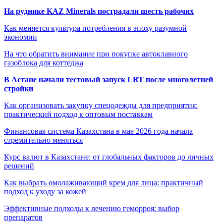
На руднике KAZ Minerals пострадали шесть рабочих
Как меняется культура потребления в эпоху разумной
экономии
На что обратить внимание при покупке автоклавного
газоблока для коттеджа
В Астане начали тестовый запуск LRT после многолетней
стройки
Как организовать закупку спецодежды для предприятия:
практический подход к оптовым поставкам
Финансовая система Казахстана в мае 2026 года начала
стремительно меняться
Курс валют в Казахстане: от глобальных факторов до личных
решений
Как выбрать омолаживающий крем для лица: практичный
подход к уходу за кожей
Эффективные подходы к лечению геморроя: выбор
препаратов