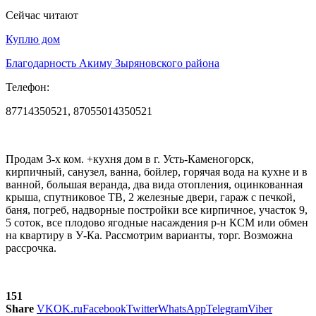
Сейчас читают
Куплю дом
Благодарность Акиму Зыряновского района
Телефон:
87714350521, 87055014350521
Продам 3-х ком. +кухня дом в г. Усть-Каменогорск,
кирпичный, санузел, ванна, бойлер, горячая вода на кухне и в
ванной, большая веранда, два вида отопления, оцинкованная
крыша, спутниковое ТВ, 2 железные двери, гараж с печкой,
баня, погреб, надворные постройки все кирпичное, участок 9,
5 соток, все плодово ягодные насаждения р-н КСМ или обмен
на квартиру в У-Ка. Рассмотрим варианты, торг. Возможна
рассрочка.
151
Share
VK
OK.ru
Facebook
Twitter
WhatsApp
Telegram
Viber