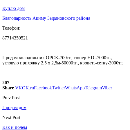
Куплю дом
Благодарность Акиму Зыряновского района
Телефон:
87714350521
Продам холодильник ОРСК-700тг., тюнер HD -7000тг.,
угловую прихожку 2,5 х 2,5м-50000тг., кровать-сетку-3000тг.
207
Share
VK
OK.ru
Facebook
Twitter
WhatsApp
Telegram
Viber
Prev Post
Продам дом
Next Post
Как и почем