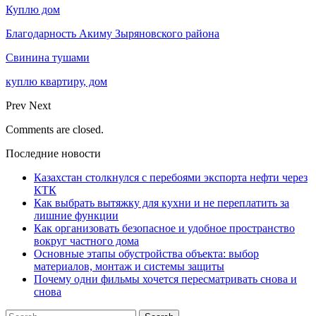
Куплю дом
Благодарность Акиму Зыряновского района
Свинина тушами
куплю квартиру, дом
Prev
Next
Comments are closed.
Последние новости
Казахстан столкнулся с перебоями экспорта нефти через
КТК
Как выбрать вытяжку для кухни и не переплатить за
лишние функции
Как организовать безопасное и удобное пространство
вокруг частного дома
Основные этапы обустройства объекта: выбор
материалов, монтаж и системы защиты
Почему одни фильмы хочется пересматривать снова и
снова