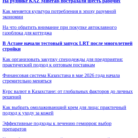
На руднике KAZ Minerals пострадали шесть рабочих
Как меняется культура потребления в эпоху разумной
экономии
На что обратить внимание при покупке автоклавного
газоблока для коттеджа
В Астане начали тестовый запуск LRT после многолетней
стройки
Как организовать закупку спецодежды для предприятия:
практический подход к оптовым поставкам
Финансовая система Казахстана в мае 2026 года начала
стремительно меняться
Курс валют в Казахстане: от глобальных факторов до личных
решений
Как выбрать омолаживающий крем для лица: практичный
подход к уходу за кожей
Эффективные подходы к лечению геморроя: выбор
препаратов