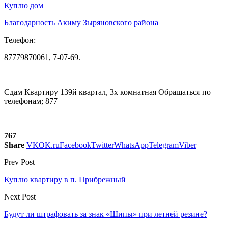
Куплю дом
Благодарность Акиму Зыряновского района
Телефон:
87779870061, 7-07-69.
Сдам Квартиру 139й квартал, 3х комнатная Обращаться по
телефонам; 877
767
Share
VK
OK.ru
Facebook
Twitter
WhatsApp
Telegram
Viber
Prev Post
Куплю квартиру в п. Прибрежный
Next Post
Будут ли штрафовать за знак «Шипы» при летней резине?