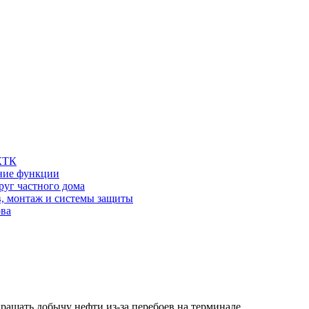
 КТК
шние функции
руг частного дома
в, монтаж и системы защиты
ова
кращать добычу нефти из-за перебоев на терминале…