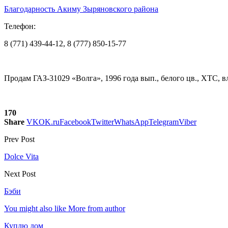
Благодарность Акиму Зыряновского района
Телефон:
8 (771) 439-44-12, 8 (777) 850-15-77
Продам ГАЗ-31029 «Волга», 1996 года вып., белого цв., ХТС, вло
170
Share
VK
OK.ru
Facebook
Twitter
WhatsApp
Telegram
Viber
Prev Post
Dolce Vita
Next Post
Бэби
You might also like
More from author
Куплю дом