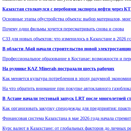
Казахстан столкнулся с перебоями экспорта нефти через К
Основные этапы обустройства объекта: выбор материалов, мо
Почему одни фильмы хочется пересматривать снова и снова
СЗЗ для новых объектов: что изменилось в Казахстане в 2026 г
В области Абай начали строительство новой электростанции
Профессиональное образование в Костанае: возможности и пе
На руднике KAZ Minerals пострадали шесть рабочих
Как меняется культура потребления в эпоху разумной экономии
На что обратить внимание при покупке автоклавного газоблока
В Астане начали тестовый запуск LRT после многолетней с
Как организовать закупку спецодежды для предприятия: практ
Финансовая система Казахстана в мае 2026 года начала стреми
Курс валют в Казахстане: от глобальных факторов до личных 