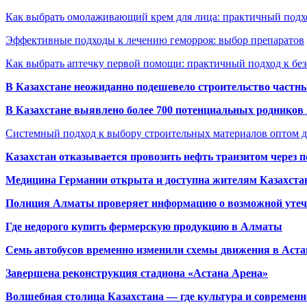
Как выбрать омолаживающий крем для лица: практичный подхо
Эффективные подходы к лечению геморроя: выбор препаратов
Как выбрать аптечку первой помощи: практичный подход к бе
В Казахстане неожиданно подешевело строительство частн
В Казахстане выявлено более 700 потенциальных родников 
Системный подход к выбору строительных материалов оптом д
Казахстан отказывается провозить нефть транзитом через 
Медицина Германии открыта и доступна жителям Казахста
Полиция Алматы проверяет информацию о возможной утеч
Где недорого купить фермерскую продукцию в Алматы
Семь автобусов временно изменили схемы движения в Аста
Завершена реконструкция стадиона «Астана Арена»
Волшебная столица Казахстана — где культура и современн