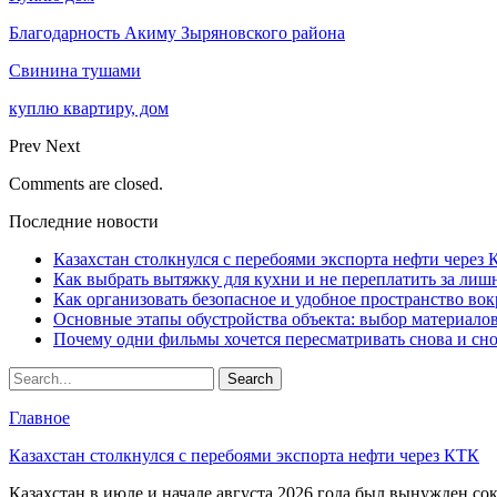
Благодарность Акиму Зыряновского района
Свинина тушами
куплю квартиру, дом
Prev
Next
Comments are closed.
Последние новости
Казахстан столкнулся с перебоями экспорта нефти через
Как выбрать вытяжку для кухни и не переплатить за ли
Как организовать безопасное и удобное пространство вок
Основные этапы обустройства объекта: выбор материало
Почему одни фильмы хочется пересматривать снова и сн
Главное
Казахстан столкнулся с перебоями экспорта нефти через КТК
Казахстан в июле и начале августа 2026 года был вынужден со