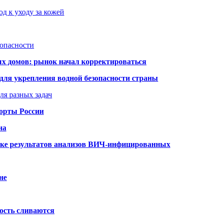
д к уходу за кожей
зопасности
ых домов: рынок начал корректироваться
для укрепления водной безопасности страны
ля разных задач
порты России
на
ке результатов анализов ВИЧ-инфицированных
не
ость сливаются