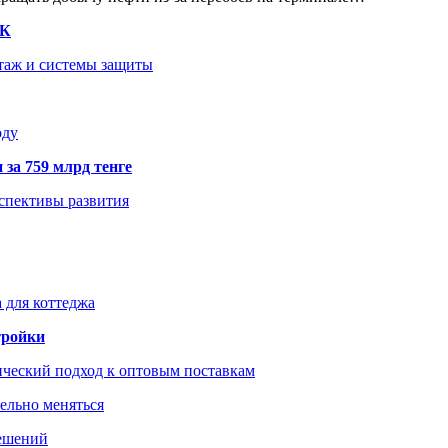
ТК
нтаж и системы защиты
оду
 за 759 млрд тенге
рспективы развития
 для коттеджа
тройки
ический подход к оптовым поставкам
тельно меняться
решений