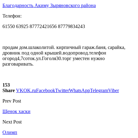
Благодарность Акиму Зыряновского района
Телефон:
61550 63925 87772421656 87779834243
продам дом.шлаколитой. кирпичный гараж.баня, сарайка,
дровник под одной крышей.водопровод.телефон
огород4,7соток.ул.Гоголя30.торг уместен нужно
разговаривать.
153
Share
VK
OK.ru
Facebook
Twitter
WhatsApp
Telegram
Viber
Prev Post
Щенок хаски
Next Post
Олимп