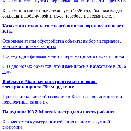
Казахстан столкнулся с перебоями экспорта нефти через КТК
Казахстан в июле и начале августа 2026 года был вынужден
сокращать добычу нефти из-за перебоев на терминале…
Казахстан столкнулся с перебоями экспорта нефти через
КТК
Основные этапы обустройства объекта: выбор материалов,
монтаж и системы защиты
Почему одни фильмы хочется пересматривать снова и снова
СЗЗ для новых объектов: что изменилось в Казахстане в 2026
году
В области Абай начали строительство новой
электростанции за 759 млрд тенге
Профессиональное образование в Костанае: возможности и
перспективы развития
На руднике KAZ Minerals пострадали шесть рабочих
Как меняется культура потребления в эпоху разумной
экономии