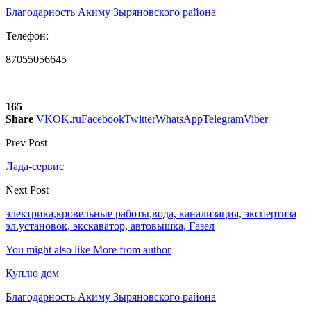
Благодарность Акиму Зыряновского района
Телефон:
87055056645
165
Share
VK
OK.ru
Facebook
Twitter
WhatsApp
Telegram
Viber
Prev Post
Лада-сервис
Next Post
электрика,кровельные работы,вода, канализация, экспертиза
эл.установок, экскаватор, автовышка, Газел
You might also like
More from author
Куплю дом
Благодарность Акиму Зыряновского района