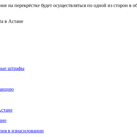
ние на перекрёстке будет осуществляться по одной из сторон в 
овые штрафы
ранцию
Астане
ане
ния в изнасиловании