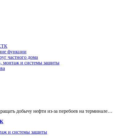
 КТК
шние функции
руг частного дома
в, монтаж и системы защиты
ова
кращать добычу нефти из-за перебоев на терминале…
ТК
нтаж и системы защиты