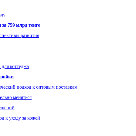
оду
 за 759 млрд тенге
рспективы развития
 для коттеджа
тройки
ический подход к оптовым поставкам
тельно меняться
решений
д к уходу за кожей