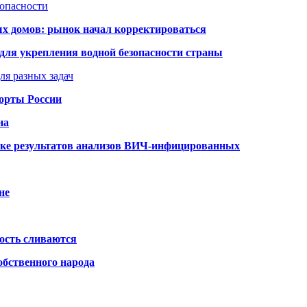
зопасности
ых домов: рынок начал корректироваться
для укрепления водной безопасности страны
ля разных задач
порты России
на
ке результатов анализов ВИЧ-инфицированных
не
ость сливаются
обственного народа