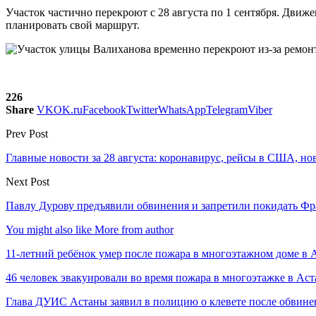
Участок частично перекроют с 28 августа по 1 сентября. Движе
планировать свой маршрут.
226
Share
VK
OK.ru
Facebook
Twitter
WhatsApp
Telegram
Viber
Prev Post
Главные новости за 28 августа: коронавирус, рейсы в США, н
Next Post
Павлу Дурову предъявили обвинения и запретили покидать Ф
You might also like
More from author
11-летний ребёнок умер после пожара в многоэтажном доме в 
46 человек эвакуировали во время пожара в многоэтажке в Аст
Глава ДУИС Астаны заявил в полицию о клевете после обвине