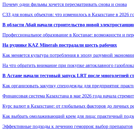
Почему одни фильмы хочется пересматривать снова и снова
СЗЗ для новых объектов: что изменилось в Казахстане в 2026 г
В области Абай начали строительство новой электростанции
Профессиональное образование в Костанае: возможности и пе
На руднике KAZ Minerals пострадали шесть рабочих
Как меняется культура потребления в эпоху разумной экономии
На что обратить внимание при покупке автоклавного газоблока
В Астане начали тестовый запуск LRT после многолетней с
Как организовать закупку спецодежды для предприятия: практ
Финансовая система Казахстана в мае 2026 года начала стреми
Курс валют в Казахстане: от глобальных факторов до личных 
Как выбрать омолаживающий крем для лица: практичный подхо
Эффективные подходы к лечению геморроя: выбор препаратов