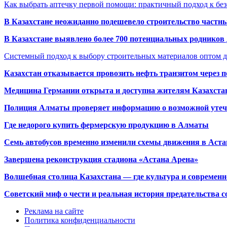
Как выбрать аптечку первой помощи: практичный подход к бе
В Казахстане неожиданно подешевело строительство частн
В Казахстане выявлено более 700 потенциальных родников 
Системный подход к выбору строительных материалов оптом д
Казахстан отказывается провозить нефть транзитом через 
Медицина Германии открыта и доступна жителям Казахста
Полиция Алматы проверяет информацию о возможной утеч
Где недорого купить фермерскую продукцию в Алматы
Семь автобусов временно изменили схемы движения в Аста
Завершена реконструкция стадиона «Астана Арена»
Волшебная столица Казахстана — где культура и современн
Советский миф о чести и реальная история предательства с
Реклама на сайте
Политика конфиденциальности