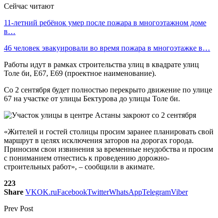
Сейчас читают
11-летний ребёнок умер после пожара в многоэтажном доме
в…
46 человек эвакуировали во время пожара в многоэтажке в…
Работы идут в рамках строительства улиц в квадрате улиц
Толе би, Е67, Е69 (проектное наименование).
Со 2 сентября будет полностью перекрыто движение по улице
67 на участке от улицы Бектурова до улицы Толе би.
«Жителей и гостей столицы просим заранее планировать свой
маршрут в целях исключения заторов на дорогах города.
Приносим свои извинения за временные неудобства и просим
с пониманием отнестись к проведению дорожно-
строительных работ», – сообщили в акимате.
223
Share
VK
OK.ru
Facebook
Twitter
WhatsApp
Telegram
Viber
Prev Post