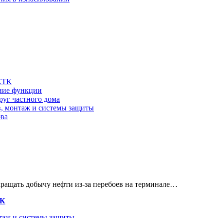
 КТК
шние функции
руг частного дома
в, монтаж и системы защиты
ова
кращать добычу нефти из-за перебоев на терминале…
ТК
нтаж и системы защиты