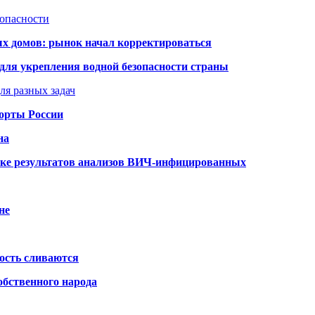
зопасности
ых домов: рынок начал корректироваться
для укрепления водной безопасности страны
ля разных задач
порты России
на
ке результатов анализов ВИЧ-инфицированных
не
ость сливаются
обственного народа