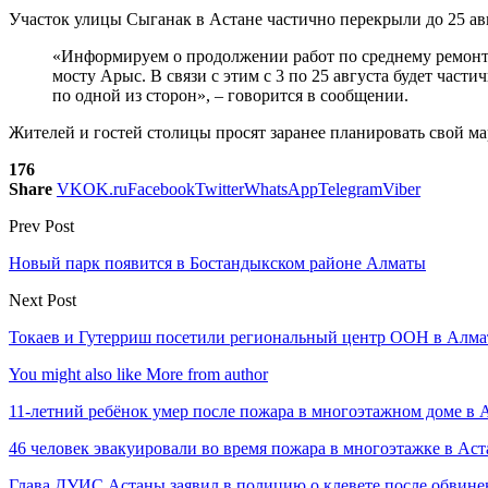
Участок улицы Сыганак в Астане частично перекрыли до 25 ав
«Информируем о продолжении работ по среднему ремонту 
мосту Арыс. В связи с этим с 3 по 25 августа будет час
по одной из сторон», – говорится в сообщении.
Жителей и гостей столицы просят заранее планировать свой ма
176
Share
VK
OK.ru
Facebook
Twitter
WhatsApp
Telegram
Viber
Prev Post
Новый парк появится в Бостандыкском районе Алматы
Next Post
Токаев и Гутерриш посетили региональный центр ООН в Алм
You might also like
More from author
11-летний ребёнок умер после пожара в многоэтажном доме в 
46 человек эвакуировали во время пожара в многоэтажке в Аст
Глава ДУИС Астаны заявил в полицию о клевете после обвине