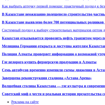
Как выбрать аптечку первой помощи: практичный подход к бе
В Казахстане неожиданно подешевело строительство частн
В Казахстане выявлено более 700 потенциальных родников 
Системный подход к выбору строительных материалов оптом д
Казахстан отказывается провозить нефть транзитом через 
Медицина Германии открыта и доступна жителям Казахста
Полиция Алматы проверяет информацию о возможной утеч
Где недорого купить фермерскую продукцию в Алматы
Семь автобусов временно изменили схемы движения в Аста
Завершена реконструкция стадиона «Астана Арена»
Волшебная столица Казахстана — где культура и современн
Советский миф о чести и реальная история предательства с
Реклама на сайте