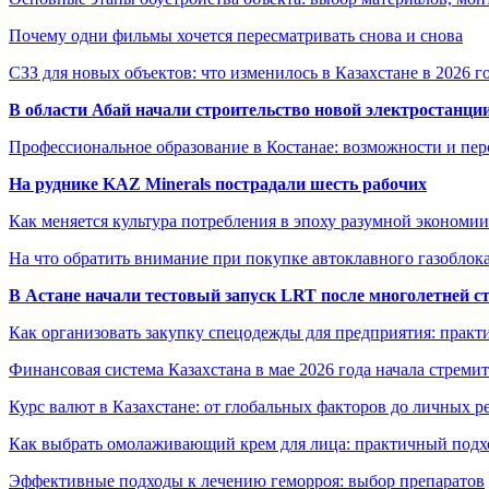
Почему одни фильмы хочется пересматривать снова и снова
СЗЗ для новых объектов: что изменилось в Казахстане в 2026 г
В области Абай начали строительство новой электростанции
Профессиональное образование в Костанае: возможности и пе
На руднике KAZ Minerals пострадали шесть рабочих
Как меняется культура потребления в эпоху разумной экономии
На что обратить внимание при покупке автоклавного газоблока
В Астане начали тестовый запуск LRT после многолетней с
Как организовать закупку спецодежды для предприятия: практ
Финансовая система Казахстана в мае 2026 года начала стреми
Курс валют в Казахстане: от глобальных факторов до личных 
Как выбрать омолаживающий крем для лица: практичный подхо
Эффективные подходы к лечению геморроя: выбор препаратов