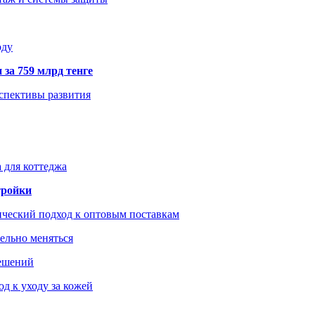
оду
 за 759 млрд тенге
рспективы развития
 для коттеджа
тройки
ический подход к оптовым поставкам
тельно меняться
решений
д к уходу за кожей