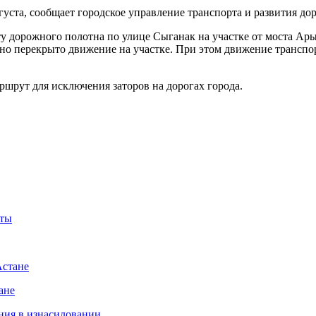
густа, сообщает городское управление транспорта и развития д
дорожного полотна по улице Сыганак на участке от моста Арыс
тично перекрыто движение на участке. При этом движение трансп
ршрут для исключения заторов на дорогах города.
аты
Астане
ане
ния в изнасиловании