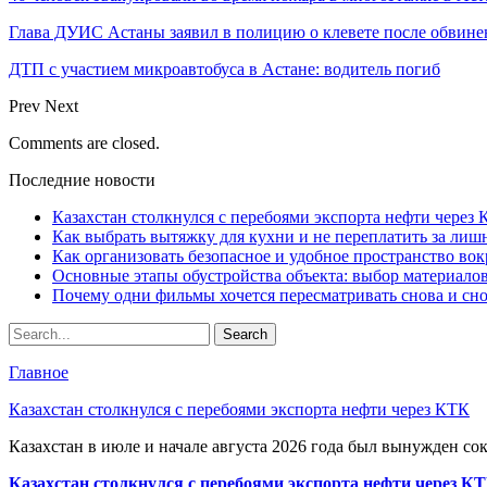
Глава ДУИС Астаны заявил в полицию о клевете после обвине
ДТП с участием микроавтобуса в Астане: водитель погиб
Prev
Next
Comments are closed.
Последние новости
Казахстан столкнулся с перебоями экспорта нефти через
Как выбрать вытяжку для кухни и не переплатить за ли
Как организовать безопасное и удобное пространство вок
Основные этапы обустройства объекта: выбор материало
Почему одни фильмы хочется пересматривать снова и сн
Главное
Казахстан столкнулся с перебоями экспорта нефти через КТК
Казахстан в июле и начале августа 2026 года был вынужден со
Казахстан столкнулся с перебоями экспорта нефти через К