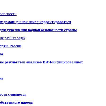
зопасности
ых домов: рынок начал корректироваться
для укрепления водной безопасности страны
ля разных задач
порты России
на
ке результатов анализов ВИЧ-инфицированных
не
ость сливаются
обственного народа