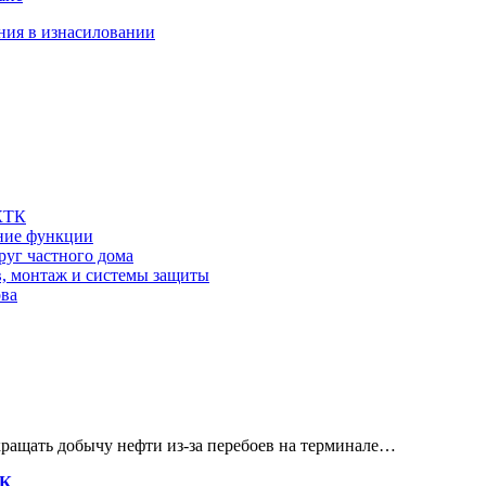
ния в изнасиловании
 КТК
шние функции
руг частного дома
в, монтаж и системы защиты
ова
кращать добычу нефти из-за перебоев на терминале…
ТК