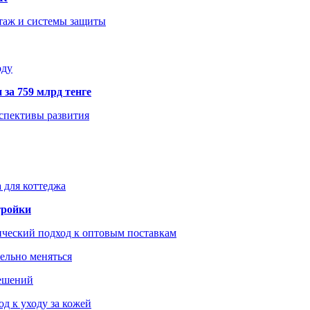
нтаж и системы защиты
оду
 за 759 млрд тенге
рспективы развития
 для коттеджа
тройки
ический подход к оптовым поставкам
тельно меняться
решений
д к уходу за кожей