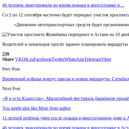
46 человек эвакуировали во время пожара в многоэтажке в…
Со 2 по 12 сентября частично будет перекрыт участок проспе
«Движение автотранспортных средств будет организовано
Водителей и пешеходов просят заранее планировать маршруты
239
Share
VK
OK.ru
Facebook
Twitter
WhatsApp
Telegram
Viber
Prev Post
Временный асфальт вокруг школы и новые маршруты: Сатыбал
Next Post
«Я и есть Казахстан». Масштабный фестиваль барабанов прош
You might also like
More from author
11-летний ребёнок умер после пожара в многоэтажном доме в 
46 человек эвакуировали во время пожара в многоэтажке в Аст