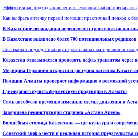
Эффективные подходы к лечению геморроя: выбор препаратов
Как выбрать аптечку первой помощи: практичный подход к бе
В Казахстане неожиданно подешевело строительство частн
В Казахстане выявлено более 700 потенциальных родников 
Системный подход к выбору строительных материалов оптом д
Казахстан отказывается провозить нефть транзитом через 
Медицина Германии открыта и доступна жителям Казахста
Полиция Алматы проверяет информацию о возможной утеч
Где недорого купить фермерскую продукцию в Алматы
Семь автобусов временно изменили схемы движения в Аста
Завершена реконструкция стадиона «Астана Арена»
Волшебная столица Казахстана — где культура и современн
Советский миф о чести и реальная история предательства с