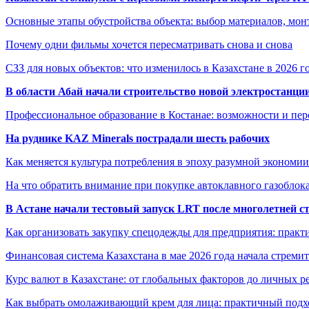
Основные этапы обустройства объекта: выбор материалов, мо
Почему одни фильмы хочется пересматривать снова и снова
СЗЗ для новых объектов: что изменилось в Казахстане в 2026 г
В области Абай начали строительство новой электростанции
Профессиональное образование в Костанае: возможности и пе
На руднике KAZ Minerals пострадали шесть рабочих
Как меняется культура потребления в эпоху разумной экономии
На что обратить внимание при покупке автоклавного газоблока
В Астане начали тестовый запуск LRT после многолетней с
Как организовать закупку спецодежды для предприятия: практ
Финансовая система Казахстана в мае 2026 года начала стреми
Курс валют в Казахстане: от глобальных факторов до личных 
Как выбрать омолаживающий крем для лица: практичный подхо