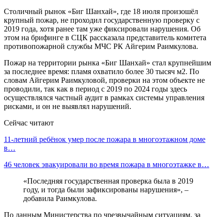
Столичный рынок «Биг Шанхай», где 18 июля произошёл
крупный пожар, не проходил государственную проверку с
2019 года, хотя ранее там уже фиксировали нарушения. Об
этом на брифинге в СЦК рассказала представитель комитета
противопожарной службы МЧС РК Айгерим Раимкулова.
Пожар на территории рынка «Биг Шанхай» стал крупнейшим
за последнее время: пламя охватило более 30 тысяч м2. По
словам Айгерим Раимкуловой, проверки на этом объекте не
проводили, так как в период с 2019 по 2024 годы здесь
осуществлялся частный аудит в рамках системы управления
рисками, и он не выявлял нарушений.
Сейчас читают
11-летний ребёнок умер после пожара в многоэтажном доме
в…
46 человек эвакуировали во время пожара в многоэтажке в…
«Последняя государственная проверка была в 2019
году, и тогда были зафиксированы нарушения», –
добавила Раимкулова.
По данным Министерства по чрезвычайным ситуациям, за