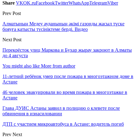
Share
VK
OK.ru
Facebook
Twitter
WhatsApp
Telegram
Viber
Prev Post
Алматының Медеу ауданының әкімі газонды жасыл түске
бояуға қатысты түсініктеме берді. Видео
Next Post
Перекрёсток улиц Маркова и Бухар жырау закроют в Алматы
до 4 августа
You might also like
More from author
11-летний ребёнок умер после пожара в многоэтажном доме в
Астане
46 человек эвакуировали во время пожара в многоэтажке в
Астане
Глава ДУИС Астаны заявил в полицию о клевете после
обвинения в изнасиловании
ДТП с участием микроавтобуса в Астане: водитель погиб
Prev
Next