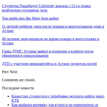
Студентка Nazarbayev University выпала с 12-го этажа:
возбуждено уголовное дело
You might also like
More from author
11-летний ребёнок умер после пожара в многоэтажном доме в
Астане
46 человек эвакуировали во время пожара в многоэтажке в
Астане
Глава ДУИС Астаны заявил в полицию о клевете после
обвинения в изнасиловании
ДТП с участием микроавтобуса в Астане: водитель погиб
Prev
Next
Comments are closed.
Последние новости
Казахстан столкнулся с перебоями экспорта нефти через
КТК
Как выбрать вытяжку для кухни и не переплатить за