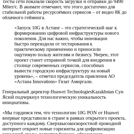
Тесты сети показали скорость загрузки и отправки до 9490
Мбит/с. В акимате отмечают, что этого достаточно для
стабильной работы ресурсоёмких сервисов – от видео 8К до
облачного гейминга.
«Запуск 10G в Астане – это стратегический шаг к
формированию цифровой инфраструктуры нового
поколения. Для нас важно, чтобы инновации
быстро переходили от тестирования к
практическому применению и приносили
ощутимую пользу жителям и бизнесу. Уверен, этот
проект станет отправной точкой для внедрения в
столице современных сервисов, способных
вывести городскую инфраструктуру на новый
уровень», – отметил председатель правления АО
«Aстана Innovations» Гизат Амиргали.
Генеральный директор Huawei TechnologiesKazakhstan Сун
Ясюй подчеркнул технологическую уникальность
инициативы.
«Мы гордимся тем, что технологию 10G PON от Huawei
впервые представили в стране в рамках открытого проекта,
доступного каждому. Сверхвысокоскоростной проводной
интернет откроет новые горизонты для цифровизации