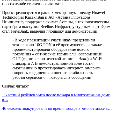
пресс-службе столичного акимата.
Проект реализуется в рамках меморандума между Huawei
Technologies Kazakhstan и АО «Aстана Innovations».
Инициативу поддержал акимат Астаны, а технологическим
партнёром выступил Beeline. Инфраструктурным партнёром
стал ForteBank, выделив площадку для демонстрации.
«В ходе презентации участникам представили
технологию 10G PON и её преимущества, а также
продемонстрировали оборудование нового
поколения – оптические терминалы, современный
OLT (терминал оптической линии. –
Авт
.) и Wi-Fi
стандарта 7. В демонстрационной зоне гости
смогли лично протестировать интернет, замерить
скорость соединения и оценить стабильность
работы сервисов», – говорится в сообщении.
Сейчас читают
11-летний ребёнок умер после пожара в многоэтажном доме
в…
46 человек эвакуировали во время пожара в многоэтажке в…