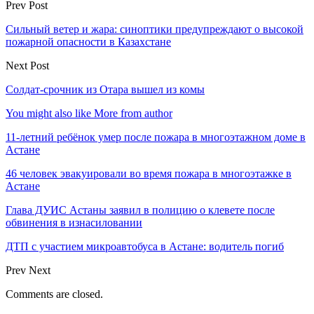
Prev Post
Сильный ветер и жара: синоптики предупреждают о высокой
пожарной опасности в Казахстане
Next Post
Солдат-срочник из Отара вышел из комы
You might also like
More from author
11-летний ребёнок умер после пожара в многоэтажном доме в
Астане
46 человек эвакуировали во время пожара в многоэтажке в
Астане
Глава ДУИС Астаны заявил в полицию о клевете после
обвинения в изнасиловании
ДТП с участием микроавтобуса в Астане: водитель погиб
Prev
Next
Comments are closed.