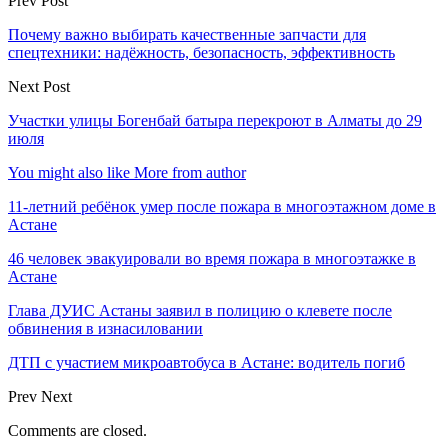
Prev Post
Почему важно выбирать качественные запчасти для
спецтехники: надёжность, безопасность, эффективность
Next Post
Участки улицы Богенбай батыра перекроют в Алматы до 29
июля
You might also like
More from author
11-летний ребёнок умер после пожара в многоэтажном доме в
Астане
46 человек эвакуировали во время пожара в многоэтажке в
Астане
Глава ДУИС Астаны заявил в полицию о клевете после
обвинения в изнасиловании
ДТП с участием микроавтобуса в Астане: водитель погиб
Prev
Next
Comments are closed.