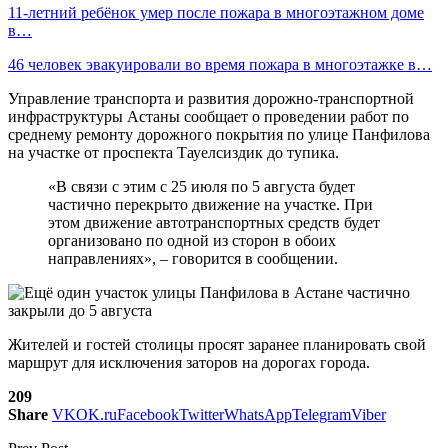
11-летний ребёнок умер после пожара в многоэтажном доме
в…
46 человек эвакуировали во время пожара в многоэтажке в…
Управление транспорта и развития дорожно-транспортной
инфраструктуры Астаны сообщает о проведении работ по
среднему ремонту дорожного покрытия по улице Панфилова
на участке от проспекта Тауелсиздик до тупика.
«В связи с этим с 25 июля по 5 августа будет
частично перекрыто движение на участке. При
этом движение автотранспортных средств будет
организовано по одной из сторон в обоих
направлениях», – говорится в сообщении.
Жителей и гостей столицы просят заранее планировать свой
маршрут для исключения заторов на дорогах города.
209
Share
VK
OK.ru
Facebook
Twitter
WhatsApp
Telegram
Viber