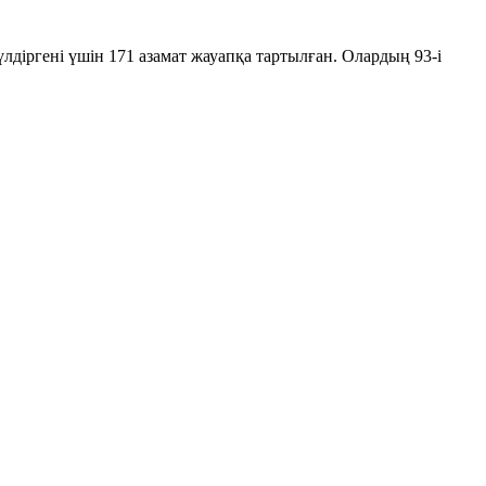
діргені үшін 171 азамат жауапқа тартылған. Олардың 93-і