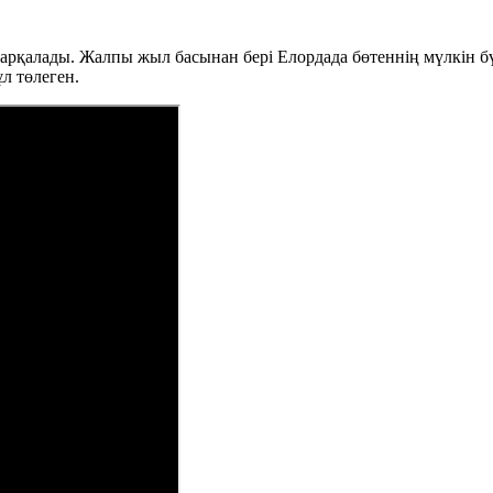
рқалады. Жалпы жыл басынан бері Елордада бөтеннің мүлкін бүл
ұл төлеген.