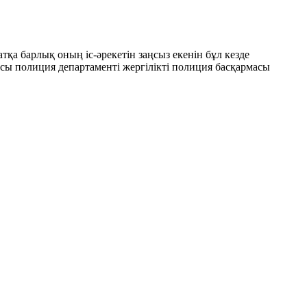
тқа барлық оның іс-әрекетін заңсыз екенін бұл кезде
сы полиция департаменті жергілікті полиция басқармасы