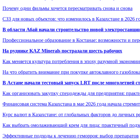
Почему одни фильмы хочется пересматривать снова и снова
СЗЗ для новых объектов: что изменилось в Казахстане в 2026 г
В области Абай начали строительство новой электростанции
Профессиональное образование в Костанае: возможности и пе
На руднике KAZ Minerals пострадали шесть рабочих
Как меняется культура потребления в эпоху разумной экономии
На что обратить внимание при покупке автоклавного газоблока
В Астане начали тестовый запуск LRT после многолетней с
Как организовать закупку спецодежды для предприятия: практ
Финансовая система Казахстана в мае 2026 года начала стреми
Курс валют в Казахстане: от глобальных факторов до личных 
Как выбрать омолаживающий крем для лица: практичный подхо
Эффективные подходы к лечению геморроя: выбор препаратов