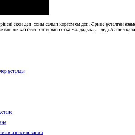
рінеді екен деп, соны салып көргем ем деп. Әрине ұсталған азама
кімшілік хаттама толтырып сотқа жолдадық», – деді Астана қала
лер ұсталды
Астане
ане
ния в изнасиловании