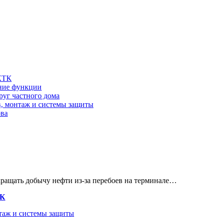
 КТК
шние функции
руг частного дома
в, монтаж и системы защиты
ова
кращать добычу нефти из-за перебоев на терминале…
ТК
нтаж и системы защиты