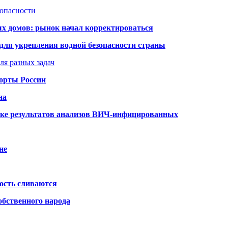
зопасности
ых домов: рынок начал корректироваться
для укрепления водной безопасности страны
ля разных задач
порты России
на
ке результатов анализов ВИЧ-инфицированных
не
ость сливаются
обственного народа