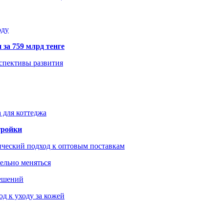
оду
 за 759 млрд тенге
рспективы развития
 для коттеджа
тройки
ический подход к оптовым поставкам
тельно меняться
решений
д к уходу за кожей