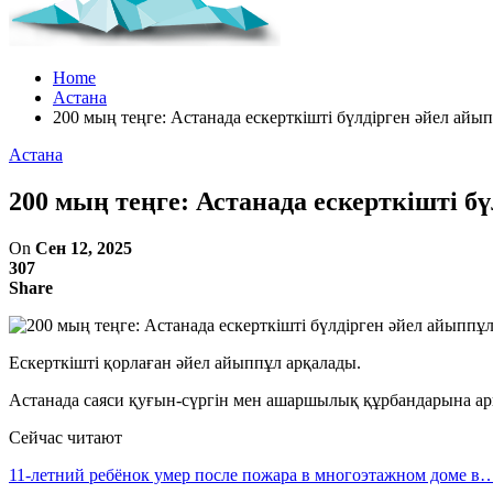
Home
Астана
200 мың теңге: Астанада ескерткішті бүлдірген әйел айы
Астана
200 мың теңге: Астанада ескерткішті б
On
Сен 12, 2025
307
Share
Ескерткішті қорлаған әйел айыппұл арқалады.
Астанада саяси қуғын-сүргін мен ашаршылық құрбандарына ар
Сейчас читают
11-летний ребёнок умер после пожара в многоэтажном доме в