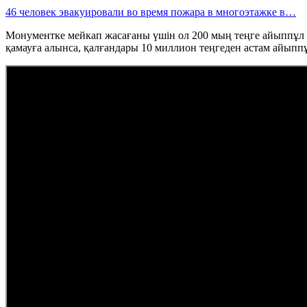
46 человек эвакуировали во время пожара в многоэтажке в…
Монументке мейкап жасағаны үшін ол 200 мың теңге айыппұл а
қамауға алынса, қалғандары 10 миллион теңгеден астам айыпп