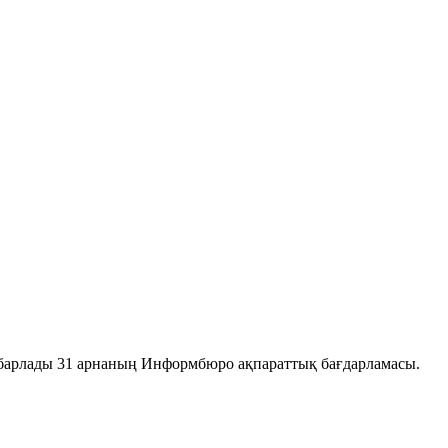
хабарлады 31 арнаның Информбюро ақпараттық бағдарламасы.