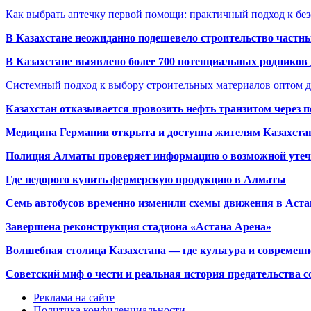
Как выбрать аптечку первой помощи: практичный подход к бе
В Казахстане неожиданно подешевело строительство частн
В Казахстане выявлено более 700 потенциальных родников 
Системный подход к выбору строительных материалов оптом д
Казахстан отказывается провозить нефть транзитом через 
Медицина Германии открыта и доступна жителям Казахста
Полиция Алматы проверяет информацию о возможной утеч
Где недорого купить фермерскую продукцию в Алматы
Семь автобусов временно изменили схемы движения в Аста
Завершена реконструкция стадиона «Астана Арена»
Волшебная столица Казахстана — где культура и современн
Советский миф о чести и реальная история предательства с
Реклама на сайте
Политика конфиденциальности