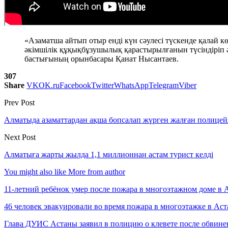
«Азаматша айтып отыр енді күн сәулесі түскенде қалай кө
әкімшілік құқықбұзушылық қарастырылғанын түсіндіріп ә
бастығының орынбасары Қанат Нысантаев.
307
Share
VK
OK.ru
Facebook
Twitter
WhatsApp
Telegram
Viber
Prev Post
Алматыда азаматтардан ақша бопсалап жүрген жалған полицей
Next Post
Алматыға жарты жылда 1,1 миллионнан астам турист келді
You might also like
More from author
11-летний ребёнок умер после пожара в многоэтажном доме в 
46 человек эвакуировали во время пожара в многоэтажке в Аст
Глава ДУИС Астаны заявил в полицию о клевете после обвине