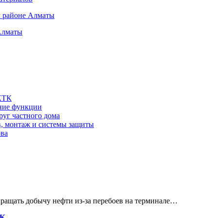
м районе Алматы
Алматы
 КТК
шние функции
руг частного дома
в, монтаж и системы защиты
ова
кращать добычу нефти из-за перебоев на терминале…
ТК