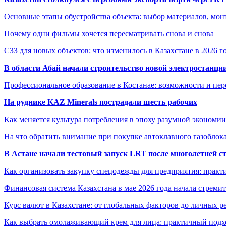
Основные этапы обустройства объекта: выбор материалов, мо
Почему одни фильмы хочется пересматривать снова и снова
СЗЗ для новых объектов: что изменилось в Казахстане в 2026 г
В области Абай начали строительство новой электростанции
Профессиональное образование в Костанае: возможности и пе
На руднике KAZ Minerals пострадали шесть рабочих
Как меняется культура потребления в эпоху разумной экономии
На что обратить внимание при покупке автоклавного газоблока
В Астане начали тестовый запуск LRT после многолетней с
Как организовать закупку спецодежды для предприятия: практ
Финансовая система Казахстана в мае 2026 года начала стреми
Курс валют в Казахстане: от глобальных факторов до личных 
Как выбрать омолаживающий крем для лица: практичный подхо