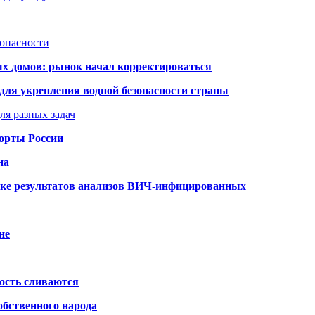
зопасности
ых домов: рынок начал корректироваться
для укрепления водной безопасности страны
ля разных задач
порты России
на
ке результатов анализов ВИЧ-инфицированных
не
ость сливаются
обственного народа