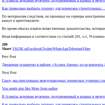
В Алматы задержан мужчина, подозреваемый в кражах в мечет
Как правильно выбрать технику для перевозки строительных…
По материалам следствия, он проникал на серверы иностранн
выкуп в криптовалюте.
Во время обыска изъяты вещественные доказательства, которы
Иная информация в соответствии со статьёй 201, ч.1, Уголовн
209
Share
VK
OK.ru
Facebook
Twitter
WhatsApp
Telegram
Viber
Prev Post
Движение ограничат в районе «Астана Арены» из-за концерта
Next Post
Сразу два престижных международных теннисных турнира ста
You might also like
More from author
В Алматы задержан мужчина, подозреваемый в кражах в мечет
Как правильно выбрать технику для перевозки строительных м