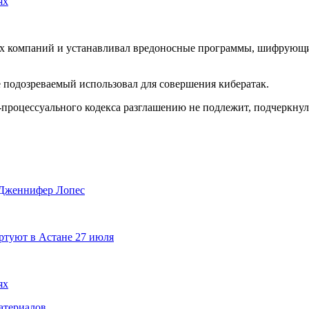
ях
ых компаний и устанавливал вредоносные программы, шифрующи
е подозреваемый использовал для совершения кибератак.
о-процессуального кодекса разглашению не подлежит, подчеркну
 Дженнифер Лопес
ртуют в Астане 27 июля
ях
атериалов