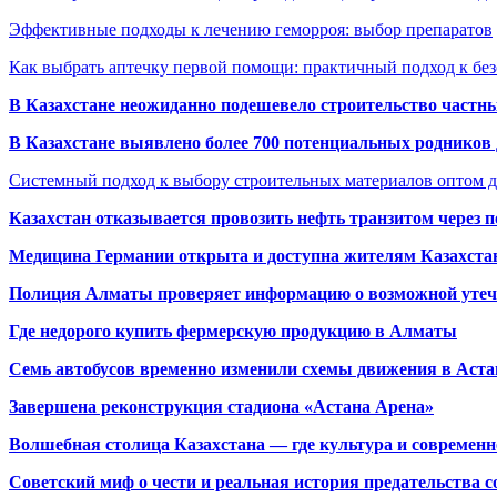
Эффективные подходы к лечению геморроя: выбор препаратов
Как выбрать аптечку первой помощи: практичный подход к бе
В Казахстане неожиданно подешевело строительство частн
В Казахстане выявлено более 700 потенциальных родников 
Системный подход к выбору строительных материалов оптом д
Казахстан отказывается провозить нефть транзитом через 
Медицина Германии открыта и доступна жителям Казахста
Полиция Алматы проверяет информацию о возможной утеч
Где недорого купить фермерскую продукцию в Алматы
Семь автобусов временно изменили схемы движения в Аста
Завершена реконструкция стадиона «Астана Арена»
Волшебная столица Казахстана — где культура и современн
Советский миф о чести и реальная история предательства с