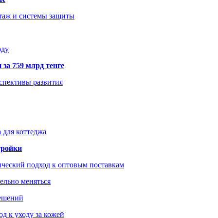
нтаж и системы защиты
оду
 за 759 млрд тенге
рспективы развития
 для коттеджа
тройки
ический подход к оптовым поставкам
тельно меняться
решений
д к уходу за кожей