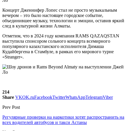
Концерт Дженнифер Лопес стал не просто музыкальным
вечером – это было настоящее городское событие,
объединившее музыку, технологии и эмоции, оставив яркий
след в культурной жизни Алматы.
Отметим, что в 2024 году компания RAMS QAZAQSTAN
выступила спонсором сольного концерта всемирного
популярного казахстанского исполнителя Димаша
Кудайбергена в Стамбуле, в рамках его мирового турне
«Stranger».
214
Share
VK
OK.ru
Facebook
Twitter
WhatsApp
Telegram
Viber
Prev Post
Регулярные проверки на наркотики хотят распространить на
всех водителей автобусов и такси Астаны