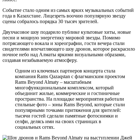
Событие стало одним из самых ярких музыкальных событий
года в Казахстане. Лицезреть воочию популярную звезду
сцены собралось порядка 30 тысяч зрителей.
Двухчасовое шоу подарило публике культовые хиты, новые
песни и мощную энергетику мировой звезды. Помимо
потрясающего вокала и хореографии, гости вечера стали
свидетелями впечатляющего шоу дронов, которое раскрасило
ночное небо над Алматы яркими визуальными образами,
создавая незабываемую атмосферу.
Одним из ключевых партнеров концерта стала
компания Rams Qazaqstan с флагманским проектом
Rams Beyond Almaty – масштабным
многофункциональным комплексом, который
объединит жилые, коммерческие и гостиничные
пространства. На площадке мероприятия работали
стильные фото – зоны Rams Beyond, которые стали
популярными точками притяжения для зрителей:
тысячи гостей сделали памятные фотоснимки и
селфи, делясь ими на своих страницах в
социальных сетях.