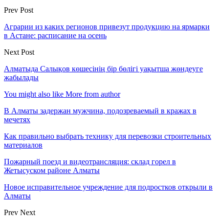
Prev Post
Аграрии из каких регионов привезут продукцию на ярмарки
в Астане: расписание на осень
Next Post
Алматыда Салықов көшесінің бір бөлігі уақытша жөндеуге
жабылады
You might also like
More from author
В Алматы задержан мужчина, подозреваемый в кражах в
мечетях
Как правильно выбрать технику для перевозки строительных
материалов
Пожарный поезд и видеотрансляция: склад горел в
Жетысуском районе Алматы
Новое исправительное учреждение для подростков открыли в
Алматы
Prev
Next