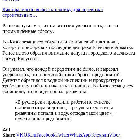
Как правильно выбрать технику для перевозки
строительных…
Ранее депутат маслихата выразил уверенность, что это
промышленные сбросы.
В «Казселезащите» объяснили коричневый цвет воды,
который приобрела в последние дни река Есентай в Алматы.
Ранее на это обратил внимание депутат городского маслихата
Тимур Елеусизов.
Он указал, что дождей перед этим не было, и выразил
уверенность, что причиной стали сбросы предприятий.
Депутат обратился к водной инспекции и прокуратуре с
требованием найти и наказать виновных. В «Казселезащите»
сообщили, что в воду попала ржавчина.
«В русле реки проводили работы по очистке
стабилизатора водотока, в результате частицы
ржавчины попали в воду, отсюда такой цвет», –
пояснили на предприятии.
228
Share
VK
OK.ru
Facebook
Twitter
WhatsApp
Telegram
Viber