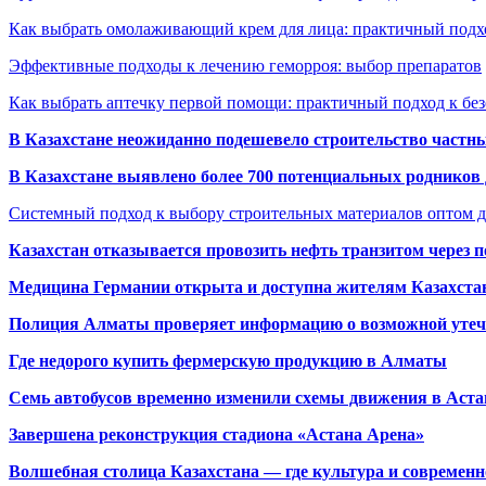
Как выбрать омолаживающий крем для лица: практичный подхо
Эффективные подходы к лечению геморроя: выбор препаратов
Как выбрать аптечку первой помощи: практичный подход к бе
В Казахстане неожиданно подешевело строительство частн
В Казахстане выявлено более 700 потенциальных родников 
Системный подход к выбору строительных материалов оптом д
Казахстан отказывается провозить нефть транзитом через 
Медицина Германии открыта и доступна жителям Казахста
Полиция Алматы проверяет информацию о возможной утеч
Где недорого купить фермерскую продукцию в Алматы
Семь автобусов временно изменили схемы движения в Аста
Завершена реконструкция стадиона «Астана Арена»
Волшебная столица Казахстана — где культура и современн