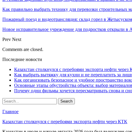
Как правильно выбрать технику для перевозки строительных м
Пожарный поезд и видеотрансляция: склад горел в Жетысуско
Новое исправительное учреждение для подростков открыли в 
Prev
Next
Comments are closed.
Последние новости
Казахстан столкнулся с перебоями экспорта нефти через
Как выбрать вытяжку для кухни и не переплатить за ли
Как организовать безопасное и удобное пространство вок
Основные этапы обустройства объекта: выбор материало
Почему одни фильмы хочется пересматривать снова и сн
Главное
Казахстан столкнулся с перебоями экспорта нефти через КТК
Казахстан в июле и начале августа 2026 года был вынужден со