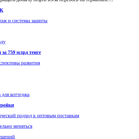
ТК
нтаж и системы защиты
оду
 за 759 млрд тенге
рспективы развития
 для коттеджа
тройки
ический подход к оптовым поставкам
тельно меняться
решений