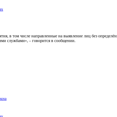
ях
ятия, в том числе направленные на выявление лиц без определё
ми службами», – говорится в сообщении.
окна
ях