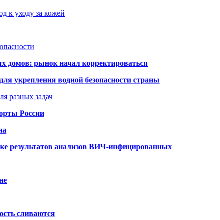
д к уходу за кожей
зопасности
ых домов: рынок начал корректироваться
для укрепления водной безопасности страны
ля разных задач
порты России
на
ке результатов анализов ВИЧ-инфицированных
не
ость сливаются