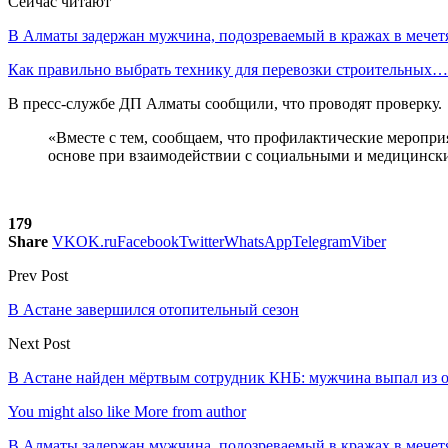
Сейчас читают
В Алматы задержан мужчина, подозреваемый в кражах в мечет
Как правильно выбрать технику для перевозки строительных…
В пресс-службе ДП Алматы сообщили, что проводят проверку.
«Вместе с тем, сообщаем, что профилактические меропри
основе при взаимодействии с социальными и медицински
179
Share
VK
OK.ru
Facebook
Twitter
WhatsApp
Telegram
Viber
Prev Post
В Астане завершился отопительный сезон
Next Post
В Астане найден мёртвым сотрудник КНБ: мужчина выпал из 
You might also like
More from author
В Алматы задержан мужчина, подозреваемый в кражах в мечет