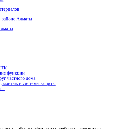
атериалов
м районе Алматы
Алматы
 КТК
шние функции
руг частного дома
в, монтаж и системы защиты
ова
кращать добычу нефти из-за перебоев на терминале…