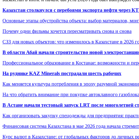
Казахстан столкнулся с перебоями экспорта нефти через К
Основные этапы обустройства объекта: выбор материалов, мо
Почему одни фильмы хочется пересматривать снова и снова
СЗЗ для новых объектов: что изменилось в Казахстане в 2026 г
В области Абай начали строительство новой электростанции
Профессиональное образование в Костанае: возможности и пе
На руднике KAZ Minerals пострадали шесть рабочих
Как меняется культура потребления в эпоху разумной экономии
На что обратить внимание при покупке автоклавного газоблока
В Астане начали тестовый запуск LRT после многолетней с
Как организовать закупку спецодежды для предприятия: практ
Финансовая система Казахстана в мае 2026 года начала стреми
Курс валют в Казахстане: от глобальных факторов до личных 