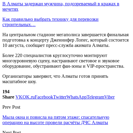
В Алматы задержан мужчина, подозреваемый в кражах в
мечетях
Как правильно выбрать технику для перевозки
строительных…
На центральном стадионе мегаполиса завершается финальная
подготовка к концерту Дженнифер Лопес, который состоится
10 августа, сообщает пресс-служба акимата Алматы.
Более 220 специалистов круглосуточно монтируют
многоуровневую сцену, настраивают световое и звуковое
оборудование, обустраивают фан-зоны и VIP-пространства.
Организаторы заверяют, что Алматы готов принять
масштабное шоу.
194
Share
VK
OK.ru
Facebook
Twitter
WhatsApp
Telegram
Viber
Prev Post
Мыла окна и повисла на пятом этаже: спасательную
операцию на высоте провели расчёты ДЧС Алматы
Next Post