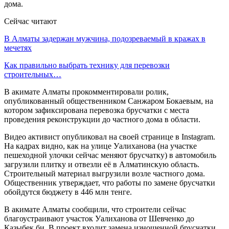
дома.
Сейчас читают
В Алматы задержан мужчина, подозреваемый в кражах в
мечетях
Как правильно выбрать технику для перевозки
строительных…
В акимате Алматы прокомментировали ролик,
опубликованный общественником Санжаром Бокаевым, на
котором зафиксирована перевозка брусчатки с места
проведения реконструкции до частного дома в области.
Видео активист опубликовал на своей странице в Instagram.
На кадрах видно, как на улице Уалиханова (на участке
пешеходной улочки сейчас меняют брусчатку) в автомобиль
загрузили плитку и отвезли её в Алматинскую область.
Строительный материал выгрузили возле частного дома.
Общественник утверждает, что работы по замене брусчатки
обойдутся бюджету в 446 млн тенге.
В акимате Алматы сообщили, что строители сейчас
благоустраивают участок Уалиханова от Шевченко до
Казыбек би. В проект входит замена изношенной брусчатки,