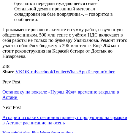
брусчатки передали нуждающейся семье.
Остальной демонтированный материал
складирован на базе подрядчика», – говорится в
сообщении.
Прокомментировали в акимате и сумму работ, озвученную
общественником. 500 млн тенге с учётом НДС включают в
себя работы не только по бульвару Уалиханова. Ремонт этого
участка обошёлся бюджету в 296 млн тенге. Ещё 204 млн
стоит реконструкция на Карасай батыра от Достык до
Назарбаева.
218
Share
VK
OK.ru
Facebook
Twitter
WhatsApp
Telegram
Viber
Prev Post
Остановку на вокзале «Нурлы Жол» временно закрыли в
Астане
Next Post
Аграрии из каких регионов привезут продукцию на ярмарки
в Астане: расписание на осень
You might also like
More from author