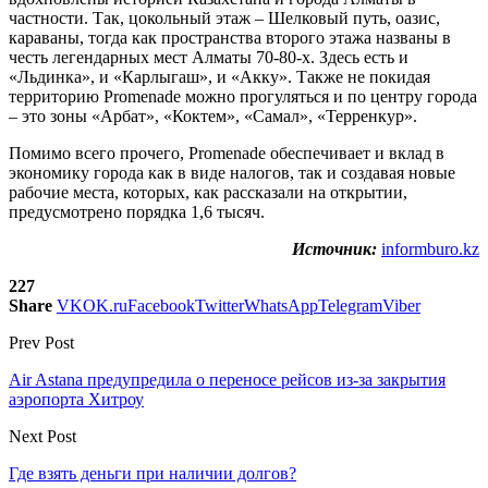
частности. Так, цокольный этаж – Шелковый путь, оазис,
караваны, тогда как пространства второго этажа названы в
честь легендарных мест Алматы 70-80-х. Здесь есть и
«Льдинка», и «Карлыгаш», и «Акку». Также не покидая
территорию Promenade можно прогуляться и по центру города
– это зоны «Арбат», «Коктем», «Самал», «Терренкур».
Помимо всего прочего, Promenade обеспечивает и вклад в
экономику города как в виде налогов, так и создавая новые
рабочие места, которых, как рассказали на открытии,
предусмотрено порядка 1,6 тысяч.
Источник:
informburo.kz
227
Share
VK
OK.ru
Facebook
Twitter
WhatsApp
Telegram
Viber
Prev Post
Air Astana предупредила о переносе рейсов из-за закрытия
аэропорта Хитроу
Next Post
Где взять деньги при наличии долгов?