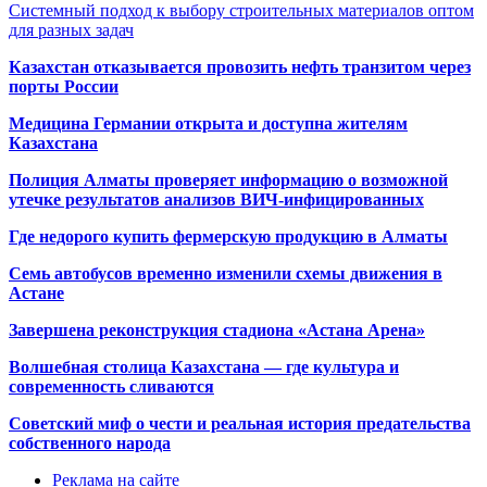
Системный подход к выбору строительных материалов оптом
для разных задач
Казахстан отказывается провозить нефть транзитом через
порты России
Медицина Германии открыта и доступна жителям
Казахстана
Полиция Алматы проверяет информацию о возможной
утечке результатов анализов ВИЧ-инфицированных
Где недорого купить фермерскую продукцию в Алматы
Семь автобусов временно изменили схемы движения в
Астане
Завершена реконструкция стадиона «Астана Арена»
Волшебная столица Казахстана — где культура и
современность сливаются
Советский миф о чести и реальная история предательства
собственного народа
Реклама на сайте