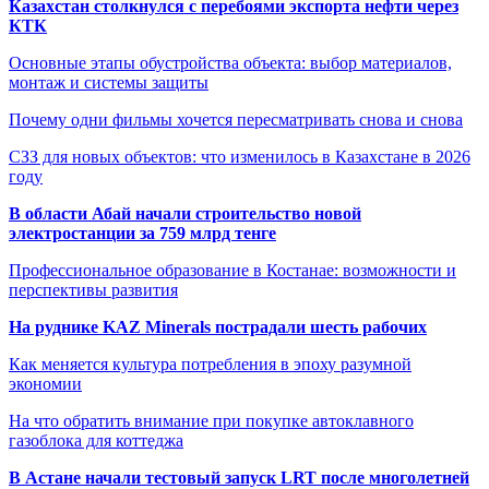
Казахстан столкнулся с перебоями экспорта нефти через
КТК
Основные этапы обустройства объекта: выбор материалов,
монтаж и системы защиты
Почему одни фильмы хочется пересматривать снова и снова
СЗЗ для новых объектов: что изменилось в Казахстане в 2026
году
В области Абай начали строительство новой
электростанции за 759 млрд тенге
Профессиональное образование в Костанае: возможности и
перспективы развития
На руднике KAZ Minerals пострадали шесть рабочих
Как меняется культура потребления в эпоху разумной
экономии
На что обратить внимание при покупке автоклавного
газоблока для коттеджа
В Астане начали тестовый запуск LRT после многолетней