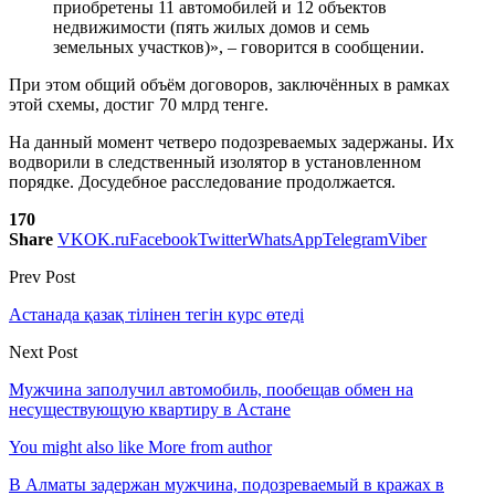
приобретены 11 автомобилей и 12 объектов
недвижимости (пять жилых домов и семь
земельных участков)», – говорится в сообщении.
При этом общий объём договоров, заключённых в рамках
этой схемы, достиг 70 млрд тенге.
На данный момент четверо подозреваемых задержаны. Их
водворили в следственный изолятор в установленном
порядке. Досудебное расследование продолжается.
170
Share
VK
OK.ru
Facebook
Twitter
WhatsApp
Telegram
Viber
Prev Post
Астанада қазақ тілінен тегін курс өтеді
Next Post
Мужчина заполучил автомобиль, пообещав обмен на
несуществующую квартиру в Астане
You might also like
More from author
В Алматы задержан мужчина, подозреваемый в кражах в