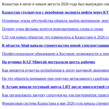
Казахстан в июле и начале августа 2026 года был вынужден со
Казахстан столкнулся с перебоями экспорта нефти через К
Основные этапы обустройства объекта: выбор материалов, мо
Почему одни фильмы хочется пересматривать снова и снова
СЗЗ для новых объектов: что изменилось в Казахстане в 2026 г
В области Абай начали строительство новой электростанции
Профессиональное образование в Костанае: возможности и пе
На руднике KAZ Minerals пострадали шесть рабочих
Как меняется культура потребления в эпоху разумной экономии
На что обратить внимание при покупке автоклавного газоблока
В Астане начали тестовый запуск LRT после многолетней с
Как организовать закупку спецодежды для предприятия: практ
Финансовая система Казахстана в мае 2026 года начала стреми