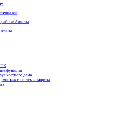
ях
атериалов
м районе Алматы
Алматы
 КТК
шние функции
руг частного дома
в, монтаж и системы защиты
ова