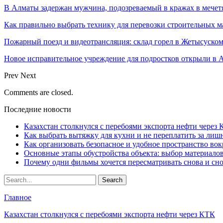
В Алматы задержан мужчина, подозреваемый в кражах в мечет
Как правильно выбрать технику для перевозки строительных м
Пожарный поезд и видеотрансляция: склад горел в Жетысуско
Новое исправительное учреждение для подростков открыли в 
Prev
Next
Comments are closed.
Последние новости
Казахстан столкнулся с перебоями экспорта нефти через
Как выбрать вытяжку для кухни и не переплатить за ли
Как организовать безопасное и удобное пространство вок
Основные этапы обустройства объекта: выбор материало
Почему одни фильмы хочется пересматривать снова и сн
Главное
Казахстан столкнулся с перебоями экспорта нефти через КТК