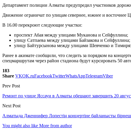
Департамент полиции Алматы предупредил участников дорожно
Движение ограничат по улицам севернее, южнее и восточнее Ц
В 16.00 перекроют следующие участки:
проспект Абая между улицами Муканова и Сейфуллина;
улицу Сатпаева между улицами Байзакова и Сейфуллина;
улицу Байтурсынова между улицами Шевченко и Тимиряз
Ранее в акимате сообщили, что следить за порядком на конце
спецмаршрутам через район стадиона будут курсировать 50 авт
183
Share
VK
OK.ru
Facebook
Twitter
WhatsApp
Telegram
Viber
Prev Post
Ремонт по улице Яссауи в Алматы обещают завершить 20 август
Next Post
Алматыда Дженнифер Лопестің концертіне байланысты бірне
You might also like
More from author