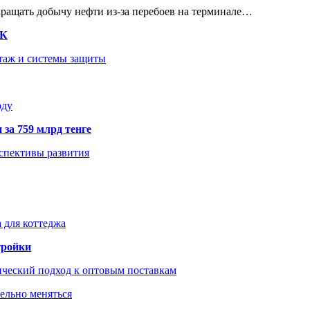
кращать добычу нефти из-за перебоев на терминале…
ТК
нтаж и системы защиты
оду
 за 759 млрд тенге
рспективы развития
 для коттеджа
тройки
ический подход к оптовым поставкам
тельно меняться