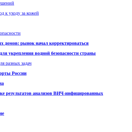
решений
д к уходу за кожей
зопасности
ых домов: рынок начал корректироваться
для укрепления водной безопасности страны
ля разных задач
порты России
на
ке результатов анализов ВИЧ-инфицированных
не