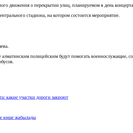
го движения о перекрытии улиц, планируемом в день концерта
ентрального стадиона, на котором состоится мероприятие.
ева.
рте алматинским полицейским будут помогать военнослужащие, со
обусов.
а: какие участки дороги закроют
ше көше жабылады