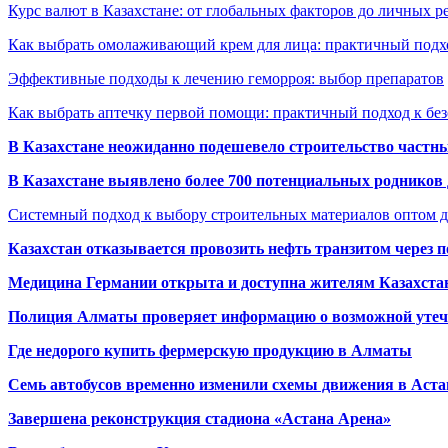
Курс валют в Казахстане: от глобальных факторов до личных 
Как выбрать омолаживающий крем для лица: практичный подхо
Эффективные подходы к лечению геморроя: выбор препаратов
Как выбрать аптечку первой помощи: практичный подход к бе
В Казахстане неожиданно подешевело строительство частн
В Казахстане выявлено более 700 потенциальных родников 
Системный подход к выбору строительных материалов оптом д
Казахстан отказывается провозить нефть транзитом через 
Медицина Германии открыта и доступна жителям Казахста
Полиция Алматы проверяет информацию о возможной утеч
Где недорого купить фермерскую продукцию в Алматы
Семь автобусов временно изменили схемы движения в Аста
Завершена реконструкция стадиона «Астана Арена»