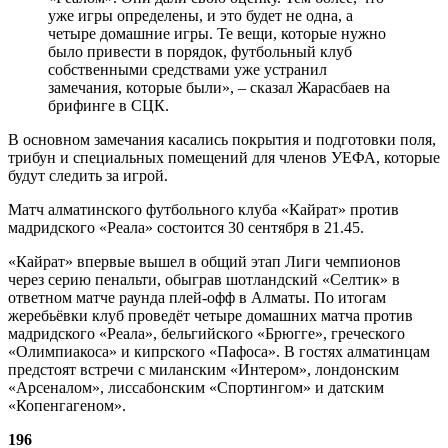
уже игры определены, и это будет не одна, а
четыре домашние игры. Те вещи, которые нужно
было привести в порядок, футбольный клуб
собственными средствами уже устранил
замечания, которые были», – сказал Жарасбаев на
брифинге в СЦК.
В основном замечания касались покрытия и подготовки поля,
трибун и специальных помещений для членов УЕФА, которые
будут следить за игрой.
Матч алматинского футбольного клуба «Кайрат» против
мадридского «Реала» состоится 30 сентября в 21.45.
«Кайрат» впервые вышел в общий этап Лиги чемпионов
через серию пенальти, обыграв шотландский «Селтик» в
ответном матче раунда плей‑офф в Алматы. По итогам
жеребьёвки клуб проведёт четыре домашних матча против
мадридского «Реала», бельгийского «Брюгге», греческого
«Олимпиакоса» и кипрского «Пафоса». В гостях алматинцам
предстоят встречи с миланским «Интером», лондонским
«Арсеналом», лиссабонским «Спортингом» и датским
«Копенгагеном».
196