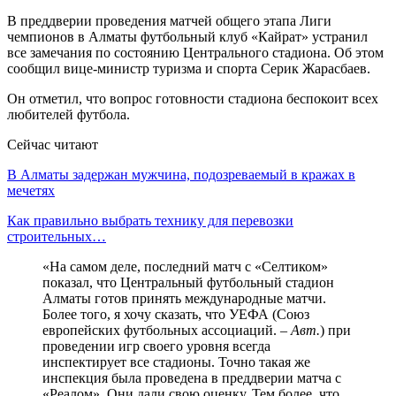
В преддверии проведения матчей общего этапа Лиги
чемпионов в Алматы футбольный клуб «Кайрат» устранил
все замечания по состоянию Центрального стадиона. Об этом
сообщил вице-министр туризма и спорта Серик Жарасбаев.
Он отметил, что вопрос готовности стадиона беспокоит всех
любителей футбола.
Сейчас читают
В Алматы задержан мужчина, подозреваемый в кражах в
мечетях
Как правильно выбрать технику для перевозки
строительных…
«На самом деле, последний матч с «Селтиком»
показал, что Центральный футбольный стадион
Алматы готов принять международные матчи.
Более того, я хочу сказать, что УЕФА (Союз
европейских футбольных ассоциаций. –
Авт.
) при
проведении игр своего уровня всегда
инспектирует все стадионы. Точно такая же
инспекция была проведена в преддверии матча с
«Реалом». Они дали свою оценку. Тем более, что