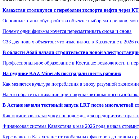
Казахстан столкнулся с перебоями экспорта нефти через К
Основные этапы обустройства объекта: выбор материалов, мо
Почему одни фильмы хочется пересматривать снова и снова
СЗЗ для новых объектов: что изменилось в Казахстане в 2026 г
В области Абай начали строительство новой электростанции
Профессиональное образование в Костанае: возможности и пе
На руднике KAZ Minerals пострадали шесть рабочих
Как меняется культура потребления в эпоху разумной экономии
На что обратить внимание при покупке автоклавного газоблока
В Астане начали тестовый запуск LRT после многолетней с
Как организовать закупку спецодежды для предприятия: практ
Финансовая система Казахстана в мае 2026 года начала стреми
Курс валют в Казахстане: от глобальных факторов до личных 