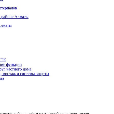
атериалов
м районе Алматы
Алматы
 КТК
шние функции
руг частного дома
в, монтаж и системы защиты
ова
кращать добычу нефти из-за перебоев на терминале…