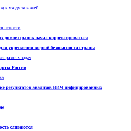
д к уходу за кожей
зопасности
ых домов: рынок начал корректироваться
для укрепления водной безопасности страны
ля разных задач
порты России
на
ке результатов анализов ВИЧ-инфицированных
не
ость сливаются