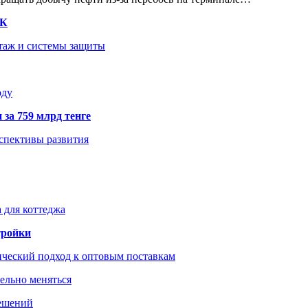
ТК
нтаж и системы защиты
оду
 за 759 млрд тенге
рспективы развития
 для коттеджа
тройки
ический подход к оптовым поставкам
тельно меняться
решений