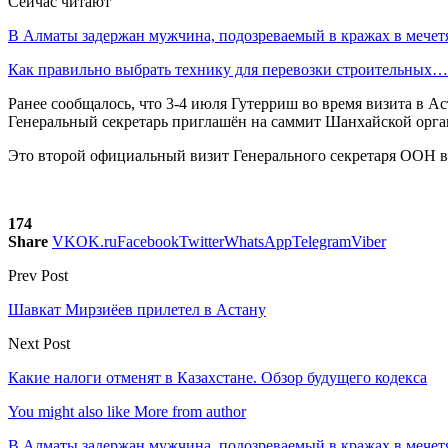
Сейчас читают
В Алматы задержан мужчина, подозреваемый в кражах в мечет
Как правильно выбрать технику для перевозки строительных…
Ранее сообщалось, что 3-4 июля Гутерриш во время визита в 
Генеральный секретарь приглашён на саммит Шанхайской орган
Это второй официальный визит Генерального секретаря ООН в 
174
Share
VK
OK.ru
Facebook
Twitter
WhatsApp
Telegram
Viber
Prev Post
Шавкат Мирзиёев прилетел в Астану
Next Post
Какие налоги отменят в Казахстане. Обзор будущего кодекса
You might also like
More from author
В Алматы задержан мужчина, подозреваемый в кражах в мечет