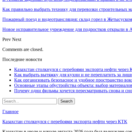
Как правильно выбрать технику для перевозки строительных м
Пожарный поезд и видеотрансляция: склад горел в Жетысуско
Новое исправительное учреждение для подростков открыли в 
Prev
Next
Comments are closed.
Последние новости
Казахстан столкнулся с перебоями экспорта нефти через
Как выбрать вытяжку для кухни и не переплатить за ли
Как организовать безопасное и удобное пространство вок
Основные этапы обустройства объекта: выбор материало
Почему одни фильмы хочется пересматривать снова и сн
Главное
Казахстан столкнулся с перебоями экспорта нефти через КТК
Казахстан в июле и начале августа 2026 года был вынужден со