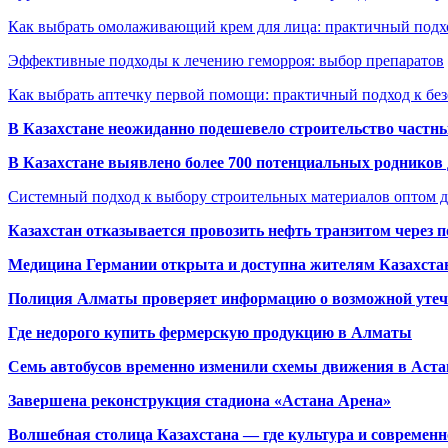
Как выбрать омолаживающий крем для лица: практичный подхо
Эффективные подходы к лечению геморроя: выбор препаратов
Как выбрать аптечку первой помощи: практичный подход к бе
В Казахстане неожиданно подешевело строительство частн
В Казахстане выявлено более 700 потенциальных родников 
Системный подход к выбору строительных материалов оптом д
Казахстан отказывается провозить нефть транзитом через 
Медицина Германии открыта и доступна жителям Казахста
Полиция Алматы проверяет информацию о возможной утеч
Где недорого купить фермерскую продукцию в Алматы
Семь автобусов временно изменили схемы движения в Аста
Завершена реконструкция стадиона «Астана Арена»
Волшебная столица Казахстана — где культура и современн