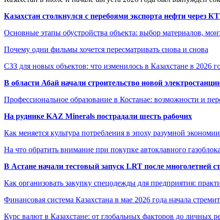
Казахстан столкнулся с перебоями экспорта нефти через К
Основные этапы обустройства объекта: выбор материалов, мо
Почему одни фильмы хочется пересматривать снова и снова
СЗЗ для новых объектов: что изменилось в Казахстане в 2026 г
В области Абай начали строительство новой электростанции
Профессиональное образование в Костанае: возможности и пе
На руднике KAZ Minerals пострадали шесть рабочих
Как меняется культура потребления в эпоху разумной экономии
На что обратить внимание при покупке автоклавного газоблока
В Астане начали тестовый запуск LRT после многолетней с
Как организовать закупку спецодежды для предприятия: практ
Финансовая система Казахстана в мае 2026 года начала стреми
Курс валют в Казахстане: от глобальных факторов до личных 