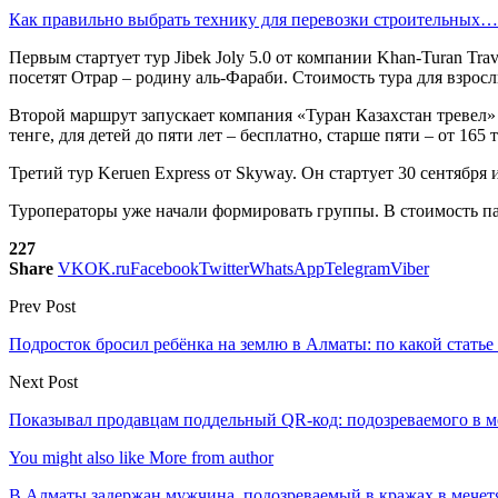
Как правильно выбрать технику для перевозки строительных…
Первым стартует тур Jibek Joly 5.0 от компании Khan-Turan Tr
посетят Отрар – родину аль-Фараби. Стоимость тура для взрослы
Второй маршрут запускает компания «Туран Казахстан тревел» 
тенге, для детей до пяти лет – бесплатно, старше пяти – от 165 
Третий тур Keruen Express от Skyway. Он стартует 30 сентября
Туроператоры уже начали формировать группы. В стоимость па
227
Share
VK
OK.ru
Facebook
Twitter
WhatsApp
Telegram
Viber
Prev Post
Подросток бросил ребёнка на землю в Алматы: по какой стать
Next Post
Показывал продавцам поддельный QR-код: подозреваемого в м
You might also like
More from author
В Алматы задержан мужчина, подозреваемый в кражах в мечет