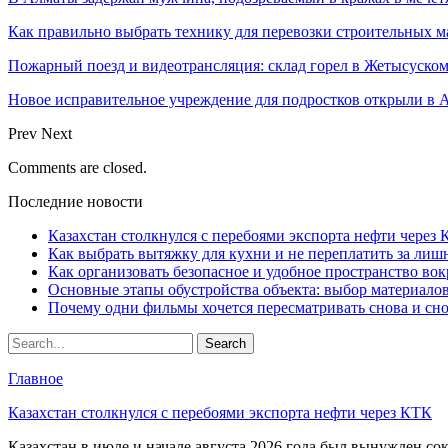
Как правильно выбрать технику для перевозки строительных м
Пожарный поезд и видеотрансляция: склад горел в Жетысуско
Новое исправительное учреждение для подростков открыли в 
Prev
Next
Comments are closed.
Последние новости
Казахстан столкнулся с перебоями экспорта нефти через
Как выбрать вытяжку для кухни и не переплатить за ли
Как организовать безопасное и удобное пространство вок
Основные этапы обустройства объекта: выбор материало
Почему одни фильмы хочется пересматривать снова и сн
Главное
Казахстан столкнулся с перебоями экспорта нефти через КТК
Казахстан в июле и начале августа 2026 года был вынужден со