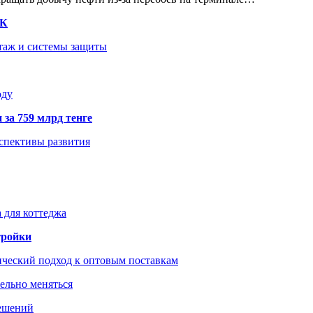
ТК
нтаж и системы защиты
оду
 за 759 млрд тенге
рспективы развития
 для коттеджа
тройки
ический подход к оптовым поставкам
тельно меняться
решений