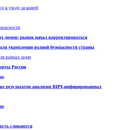
д к уходу за кожей
зопасности
ых домов: рынок начал корректироваться
для укрепления водной безопасности страны
ля разных задач
порты России
на
ке результатов анализов ВИЧ-инфицированных
не
ость сливаются