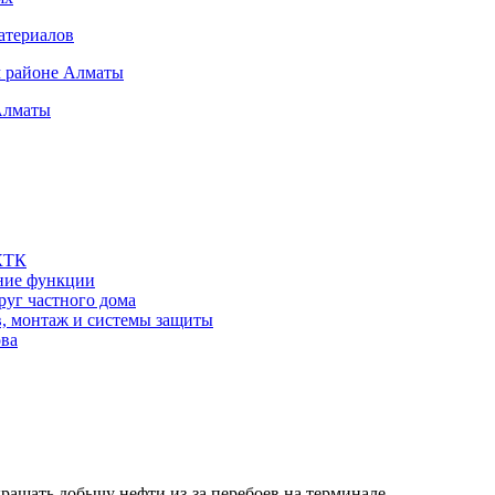
атериалов
м районе Алматы
Алматы
 КТК
шние функции
руг частного дома
в, монтаж и системы защиты
ова
кращать добычу нефти из-за перебоев на терминале…