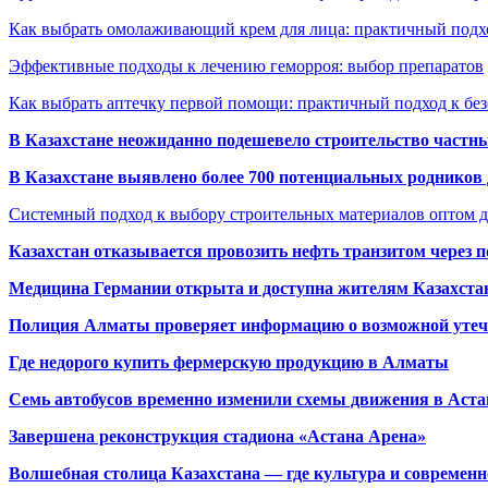
Как выбрать омолаживающий крем для лица: практичный подхо
Эффективные подходы к лечению геморроя: выбор препаратов
Как выбрать аптечку первой помощи: практичный подход к бе
В Казахстане неожиданно подешевело строительство частн
В Казахстане выявлено более 700 потенциальных родников 
Системный подход к выбору строительных материалов оптом д
Казахстан отказывается провозить нефть транзитом через 
Медицина Германии открыта и доступна жителям Казахста
Полиция Алматы проверяет информацию о возможной утеч
Где недорого купить фермерскую продукцию в Алматы
Семь автобусов временно изменили схемы движения в Аста
Завершена реконструкция стадиона «Астана Арена»
Волшебная столица Казахстана — где культура и современн