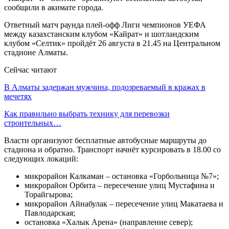
сообщили в акимате города.
Ответный матч раунда плей-офф Лиги чемпионов УЕФА
между казахстанским клубом «Кайрат» и шотландским
клубом «Селтик» пройдёт 26 августа в 21.45 на Центральном
стадионе Алматы.
Сейчас читают
В Алматы задержан мужчина, подозреваемый в кражах в
мечетях
Как правильно выбрать технику для перевозки
строительных…
Власти организуют бесплатные автобусные маршруты до
стадиона и обратно. Транспорт начнёт курсировать в 18.00 со
следующих локаций:
микрорайон Калкаман – остановка «Горбольница №7»;
микрорайон Орбита – пересечение улиц Мустафина и
Торайгырова;
микрорайон Айнабулак – пересечение улиц Макатаева и
Павлодарская;
остановка «Халык Арена» (направление север);