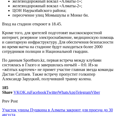
железнодорожный вокзал «Алматы-1»;
железнодорожный вокзал «Алматы-2»;
ЦОН Наурызбайского района;
пересечение улиц Момышулы и Монке би.
Вход на стадион откроют в 18.45.
Кроме того, для зрителей подготовят высокоскоростной
интернет, резервное электроснабжение, медицинскую помощь
и санитарную инфраструктуру. Для обеспечения безопасности
во время матча на стадионе будут находиться более 2000
сотрудников полиции и Национальной гвардии.
По данным Sportburo.kz, первая встреча между клубами
состоялась в Глазго и завершилась ничьёй – 0:0. Из-за
«жёлтых карточек» не примет участие главная звезда команды
Дастан Сатпаев. Также встречу пропустит голкипер
Александр Заруцкий, получивший травму колена.
185
Share
VK
OK.ru
Facebook
Twitter
WhatsApp
Telegram
Viber
Prev Post
Участок улицы Пушкина в Алматы закроют для проезда до 30
августа