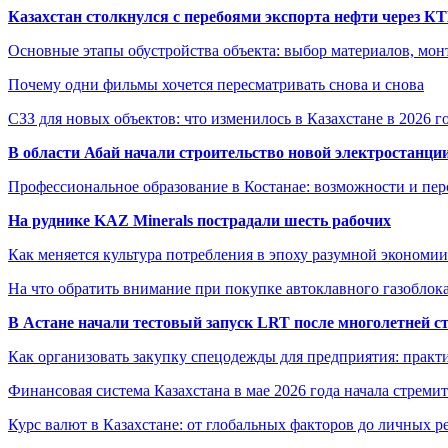
Казахстан столкнулся с перебоями экспорта нефти через К
Основные этапы обустройства объекта: выбор материалов, мо
Почему одни фильмы хочется пересматривать снова и снова
СЗЗ для новых объектов: что изменилось в Казахстане в 2026 г
В области Абай начали строительство новой электростанции
Профессиональное образование в Костанае: возможности и пе
На руднике KAZ Minerals пострадали шесть рабочих
Как меняется культура потребления в эпоху разумной экономии
На что обратить внимание при покупке автоклавного газоблока
В Астане начали тестовый запуск LRT после многолетней с
Как организовать закупку спецодежды для предприятия: практ
Финансовая система Казахстана в мае 2026 года начала стреми
Курс валют в Казахстане: от глобальных факторов до личных 