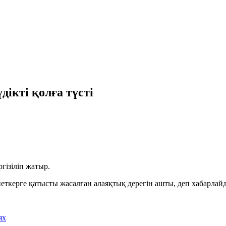
ікті қолға түсті
гізіліп жатыр.
ткерге қатысты жасалған алаяқтық дерегін ашты, деп хабарлайд
ях