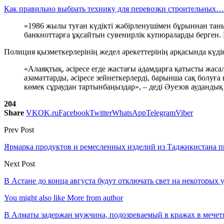
Как правильно выбрать технику для перевозки строительных…
«1986 жылы туған күдікті жәбірленушімен бұрыннан таны
банкноттарға ұқсайтын сувенирлік купюраларды берген. 
Полиция қызметкерлерінің жедел әрекеттерінің арқасында күдік
«Алаяқтық, әсіресе егде жастағы адамдарға қатысты жасал
азаматтарды, әсіресе зейнеткерлерді, барынша сақ болуға
көмек сұраудан тартынбаңыздар», – деді Әуезов ауданд
204
Share
VK
OK.ru
Facebook
Twitter
WhatsApp
Telegram
Viber
Prev Post
Ярмарка продуктов и ремесленных изделий из Таджикистана п
Next Post
В Астане до конца августа будут отключать свет на некоторых
You might also like
More from author
В Алматы задержан мужчина, подозреваемый в кражах в мечет