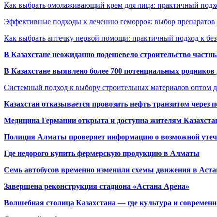
Как выбрать омолаживающий крем для лица: практичный подхо
Эффективные подходы к лечению геморроя: выбор препаратов
Как выбрать аптечку первой помощи: практичный подход к бе
В Казахстане неожиданно подешевело строительство частн
В Казахстане выявлено более 700 потенциальных родников 
Системный подход к выбору строительных материалов оптом д
Казахстан отказывается провозить нефть транзитом через 
Медицина Германии открыта и доступна жителям Казахста
Полиция Алматы проверяет информацию о возможной утеч
Где недорого купить фермерскую продукцию в Алматы
Семь автобусов временно изменили схемы движения в Аста
Завершена реконструкция стадиона «Астана Арена»
Волшебная столица Казахстана — где культура и современн