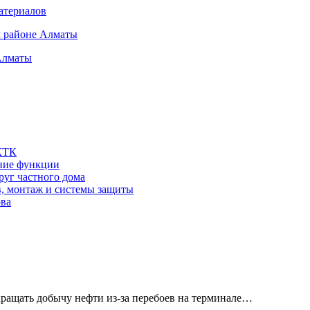
атериалов
м районе Алматы
Алматы
 КТК
шние функции
руг частного дома
в, монтаж и системы защиты
ова
кращать добычу нефти из-за перебоев на терминале…