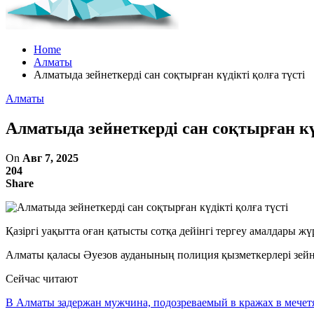
Home
Алматы
Алматыда зейнеткерді сан соқтырған күдікті қолға түсті
Алматы
Алматыда зейнеткерді сан соқтырған күд
On
Авг 7, 2025
204
Share
Қазіргі уақытта оған қатысты сотқа дейінгі тергеу амалдары жүр
Алматы қаласы Әуезов ауданының полиция қызметкерлері зейне
Сейчас читают
В Алматы задержан мужчина, подозреваемый в кражах в мечет