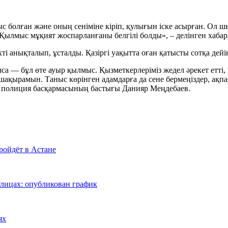
с болған және оның сеніміне кіріп, қулығын іске асырған. Ол
Қылмыс мұқият жоспарланғаны белгілі болды», – делінген хаба
ті анықталып, ұсталды. Қазіргі уақытта оған қатысты сотқа дейі
са — бұл өте ауыр қылмыс. Қызметкерлеріміз жедел әрекет етті, 
 шақырамын. Таныс көрінген адамдарға да сене бермеңіздер, ақпа
ық полиция басқармасының бастығы Данияр Меңдебаев.
ройдёт в Астане
 улицах: опубликован график
ях