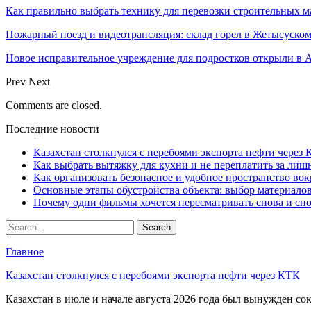
Как правильно выбрать технику для перевозки строительных м
Пожарный поезд и видеотрансляция: склад горел в Жетысуско
Новое исправительное учреждение для подростков открыли в 
Prev
Next
Comments are closed.
Последние новости
Казахстан столкнулся с перебоями экспорта нефти через
Как выбрать вытяжку для кухни и не переплатить за ли
Как организовать безопасное и удобное пространство вок
Основные этапы обустройства объекта: выбор материало
Почему одни фильмы хочется пересматривать снова и сн
Главное
Казахстан столкнулся с перебоями экспорта нефти через КТК
Казахстан в июле и начале августа 2026 года был вынужден со