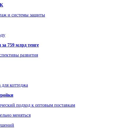
ТК
нтаж и системы защиты
оду
 за 759 млрд тенге
рспективы развития
 для коттеджа
тройки
ический подход к оптовым поставкам
тельно меняться
решений