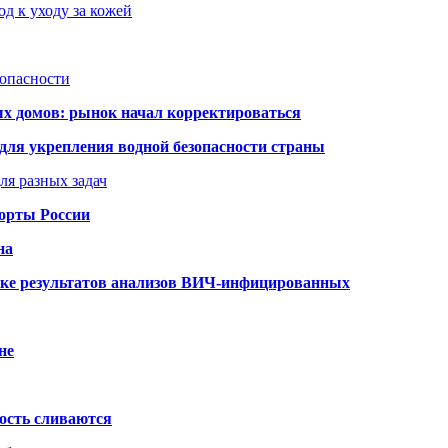
д к уходу за кожей
зопасности
ых домов: рынок начал корректироваться
для укрепления водной безопасности страны
ля разных задач
порты России
на
ке результатов анализов ВИЧ-инфицированных
не
ость сливаются