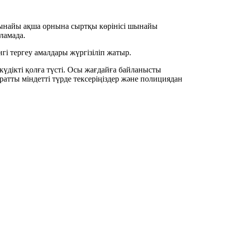
 шынайы ақша орнына сыртқы көрінісі шынайы
рламада.
нгі тергеу амалдары жүргізіліп жатыр.
күдікті қолға түсті. Осы жағдайға байланысты
ратты міндетті түрде тексеріңіздер және полициядан