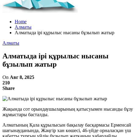
Home
Алматы
Алматыда ірі құрылыс нысаны бұзылып жатыр
Алматы
Алматыда ірі құрылыс нысаны
бұзылып жатыр
On
Авг 8, 2025
210
Share
Жақында сот орындаушыларының қатысуымен нысанды бұзу
жұмыстары басталды.
Алматының Қала құрылысын бақылау басқармасы Ерменсай
шағынауданында, Жәңгір хан көшесі, 46-үйде орналасқан үш
қабатты тұрғын үйдің бұзылып жатқанын хабарлайды.