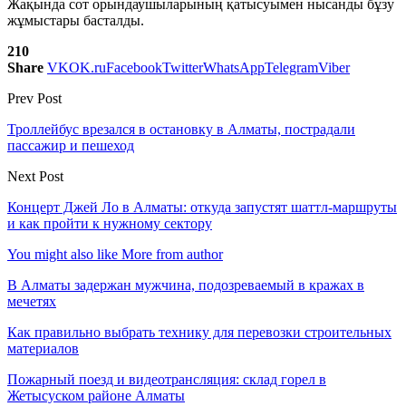
Жақында сот орындаушыларының қатысуымен нысанды бұзу
жұмыстары басталды.
210
Share
VK
OK.ru
Facebook
Twitter
WhatsApp
Telegram
Viber
Prev Post
Троллейбус врезался в остановку в Алматы, пострадали
пассажир и пешеход
Next Post
Концерт Джей Ло в Алматы: откуда запустят шаттл-маршруты
и как пройти к нужному сектору
You might also like
More from author
В Алматы задержан мужчина, подозреваемый в кражах в
мечетях
Как правильно выбрать технику для перевозки строительных
материалов
Пожарный поезд и видеотрансляция: склад горел в
Жетысуском районе Алматы