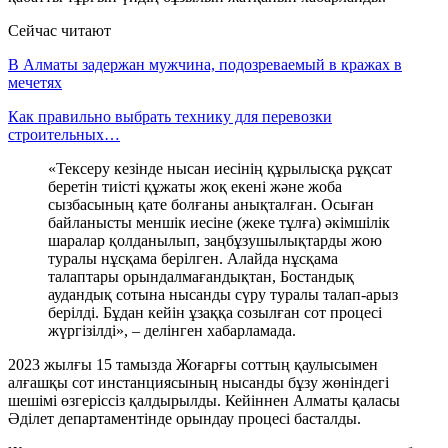
Сейчас читают
В Алматы задержан мужчина, подозреваемый в кражах в
мечетях
Как правильно выбрать технику для перевозки
строительных…
«Тексеру кезінде нысан иесінің құрылысқа рұқсат
беретін тиісті құжаты жоқ екені және жоба
сызбасының қате болғаны анықталған. Осыған
байланысты меншік иесіне (жеке тұлға) әкімшілік
шаралар қолданылып, заңбұзушылықтарды жою
туралы нұсқама берілген. Алайда нұсқама
талаптары орындалмағандықтан, Бостандық
аудандық сотына нысанды сүру туралы талап-арыз
берілді. Бұдан кейін ұзаққа созылған сот процесі
жүргізілді», – делінген хабарламада.
2023 жылғы 15 тамызда Жоғарғы соттың қаулысымен
алғашқы сот инстанциясының нысанды бұзу жөніндегі
шешімі өзгеріссіз қалдырылды. Кейіннен Алматы қаласы
Әділет департаментінде орындау процесі басталды.